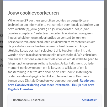
Jouw cookievoorkeuren
Wij en onze
29
partners gebruiken cookies en vergelijkbare
technieken om informatie te verzamelen over jou als gebruiker van
onze website(s), jouw gedrag en jouw apparaten. Als je „Alle
cookies accepteren” selecteert, worden trackingtechnologieën
Overzicht
Tip de
Laatste nieuws
Regionieuws
Het beste van Hart
ingeschakeld om onze advertenties en content te kunnen
redactie
personaliseren, onze producten en diensten te verbeteren en om
de prestaties van advertenties en content te meten. Als je
Volg Hart van Nederland
„Huidige keuze opslaan” selecteert of je toestemming intrekt,
worden deze trackingtechnologieën uitgeschakeld. We gebruiken
dan enkel functionele en essentiële cookies om de website goed te
Zoeken
laten functioneren en veilig te houden. Je kunt dit menu op ieder
Overzicht
Regio
Uitzendingen
Weer
Tip de redactie
Panel
Video's
moment opnieuw openen om je keuzes te wijzigen of om je
toestemming in te trekken door op de link Cookie-instellingen
onder aan de webpagina te klikken. Je selecties zullen overal
binnen onze Digitale Diensten worden doorgevoerd.
Raadpleeg
onze Cookieverklaring voor meer informatie.
Bekijk hier onze
Digitale Diensten.
Altijd actief
Functioneel & Essentieel