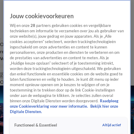
Jouw cookievoorkeuren
Wij en onze
28
partners gebruiken cookies en vergelijkbare
technieken om informatie te verzamelen over jou als gebruiker van
onze website(s), jouw gedrag en jouw apparaten. Als je „Alle
cookies accepteren” selecteert, worden trackingtechnologieën
Overzicht
Tip de
Laatste nieuws
Regionieuws
Het beste van Hart
ingeschakeld om onze advertenties en content te kunnen
redactie
personaliseren, onze producten en diensten te verbeteren en om
de prestaties van advertenties en content te meten. Als je
Volg Hart van Nederland
„Huidige keuze opslaan” selecteert of je toestemming intrekt,
worden deze trackingtechnologieën uitgeschakeld. We gebruiken
dan enkel functionele en essentiële cookies om de website goed te
Zoeken
laten functioneren en veilig te houden. Je kunt dit menu op ieder
Overzicht
Regio
Uitzendingen
Weer
Tip de redactie
Panel
Video's
moment opnieuw openen om je keuzes te wijzigen of om je
toestemming in te trekken door op de link Cookie-instellingen
onder aan de webpagina te klikken. Je selecties zullen overal
binnen onze Digitale Diensten worden doorgevoerd.
Raadpleeg
onze Cookieverklaring voor meer informatie.
Bekijk hier onze
Digitale Diensten.
Altijd actief
Functioneel & Essentieel