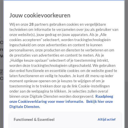
Jouw cookievoorkeuren
Wij en onze
28
partners gebruiken cookies en vergelijkbare
technieken om informatie te verzamelen over jou als gebruiker van
onze website(s), jouw gedrag en jouw apparaten. Als je „Alle
cookies accepteren” selecteert, worden trackingtechnologieën
Overzicht
Tip de
Laatste nieuws
Regionieuws
Het beste van Hart
ingeschakeld om onze advertenties en content te kunnen
redactie
personaliseren, onze producten en diensten te verbeteren en om
de prestaties van advertenties en content te meten. Als je
Volg Hart van Nederland
„Huidige keuze opslaan” selecteert of je toestemming intrekt,
worden deze trackingtechnologieën uitgeschakeld. We gebruiken
dan enkel functionele en essentiële cookies om de website goed te
Zoeken
laten functioneren en veilig te houden. Je kunt dit menu op ieder
Overzicht
Regio
Uitzendingen
Weer
Tip de redactie
Panel
Video's
moment opnieuw openen om je keuzes te wijzigen of om je
toestemming in te trekken door op de link Cookie-instellingen
onder aan de webpagina te klikken. Je selecties zullen overal
binnen onze Digitale Diensten worden doorgevoerd.
Raadpleeg
onze Cookieverklaring voor meer informatie.
Bekijk hier onze
Digitale Diensten.
Altijd actief
Functioneel & Essentieel