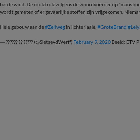
harde wind. De rook trok volgens de woordvoerder op "mansho
wordt gemeten of er gevaarlijke stoffen zijn vrijgekomen. Niema
Hele gebouw aan de
#Zeilweg
in lichterlaaie.
#GroteBrand
#Lely
— ?????? ?? ????? (@SietsevdWerff)
February 9, 2020
Beeld: ETV P