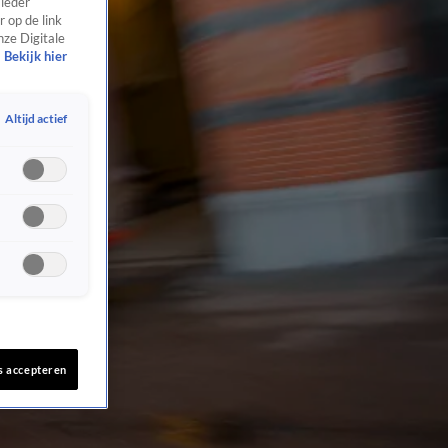
 ieder
 op de link
nze Digitale
Bekijk hier
Altijd actief
s accepteren