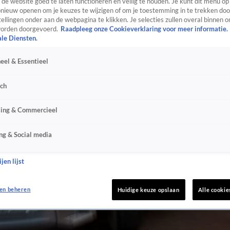
de website goed te laten functioneren en veilig te houden. Je kunt dit menu op
ieuw openen om je keuzes te wijzigen of om je toestemming in te trekken door
ellingen onder aan de webpagina te klikken. Je selecties zullen overal binnen o
orden doorgevoerd.
Raadpleeg onze Cookieverklaring voor meer informatie.
ale Diensten.
eel & Essentieel
sch
sing & Commercieel
ng & Social media
jen lijst
en beheren
Huidige keuze opslaan
Alle cookie