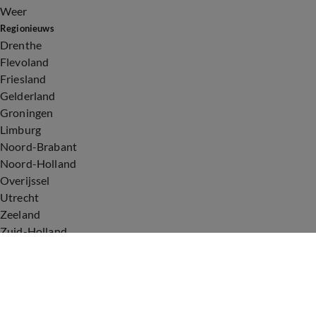
Weer
Regionieuws
Drenthe
Flevoland
Friesland
Gelderland
Groningen
Limburg
Noord-Brabant
Noord-Holland
Overijssel
Utrecht
Zeeland
Zuid-Holland
Voorwaarden
Over ons
Privacyverklaring
Gebruiksvoorwaarden
Cookieverklaring