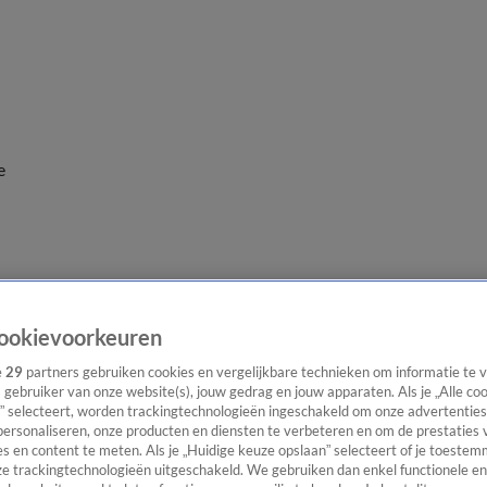
e
ookievoorkeuren
e
29
partners gebruiken cookies en vergelijkbare technieken om informatie te
s gebruiker van onze website(s), jouw gedrag en jouw apparaten. Als je „Alle co
” selecteert, worden trackingtechnologieën ingeschakeld om onze advertenties
personaliseren, onze producten en diensten te verbeteren en om de prestaties 
s en content te meten. Als je „Huidige keuze opslaan” selecteert of je toestemm
e trackingtechnologieën uitgeschakeld. We gebruiken dan enkel functionele en