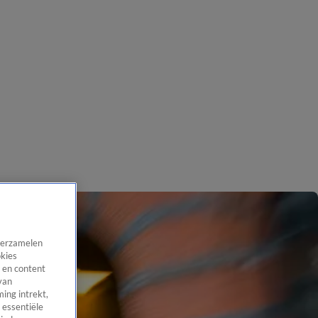
 verzamelen
okies
 en content
van
ing intrekt,
 essentiële