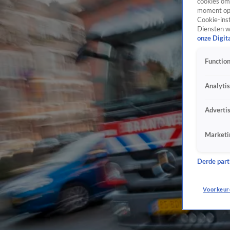
cookies om 
moment opn
Cookie-inst
Diensten w
onze Digit
Function
Analyti
Adverti
Marketi
Derde parti
Voorkeur