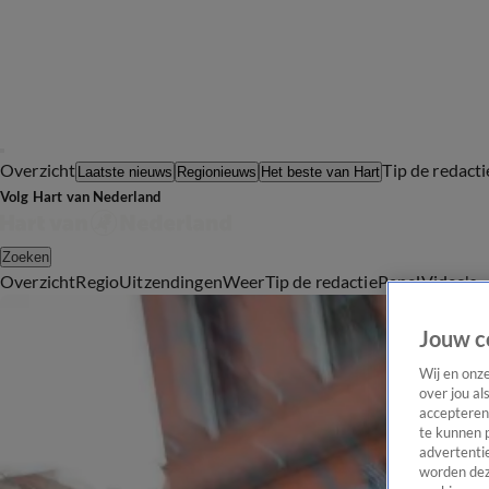
Overzicht
Tip de redacti
Laatste nieuws
Regionieuws
Het beste van Hart
Volg Hart van Nederland
Zoeken
Overzicht
Regio
Uitzendingen
Weer
Tip de redactie
Panel
Video's
Jouw c
Wij en onz
over jou al
accepteren
te kunnen 
advertentie
worden dez