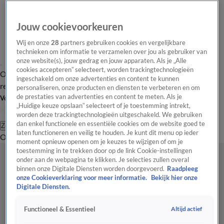
Jouw cookievoorkeuren
Wij en onze
28
partners gebruiken cookies en vergelijkbare
technieken om informatie te verzamelen over jou als gebruiker van
onze website(s), jouw gedrag en jouw apparaten. Als je „Alle
cookies accepteren” selecteert, worden trackingtechnologieën
Overzicht
Tip de
Laatste nieuws
Regionieuws
Het beste van Hart
ingeschakeld om onze advertenties en content te kunnen
redactie
personaliseren, onze producten en diensten te verbeteren en om
de prestaties van advertenties en content te meten. Als je
Volg Hart van Nederland
„Huidige keuze opslaan” selecteert of je toestemming intrekt,
worden deze trackingtechnologieën uitgeschakeld. We gebruiken
dan enkel functionele en essentiële cookies om de website goed te
Zoeken
laten functioneren en veilig te houden. Je kunt dit menu op ieder
Overzicht
Regio
Uitzendingen
Weer
Tip de redactie
Panel
Video's
moment opnieuw openen om je keuzes te wijzigen of om je
toestemming in te trekken door op de link Cookie-instellingen
onder aan de webpagina te klikken. Je selecties zullen overal
binnen onze Digitale Diensten worden doorgevoerd.
Raadpleeg
onze Cookieverklaring voor meer informatie.
Bekijk hier onze
Digitale Diensten.
Altijd actief
Functioneel & Essentieel