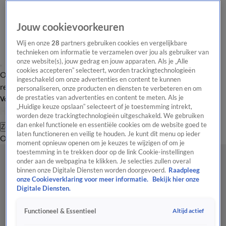
Jouw cookievoorkeuren
Wij en onze
28
partners gebruiken cookies en vergelijkbare
technieken om informatie te verzamelen over jou als gebruiker van
onze website(s), jouw gedrag en jouw apparaten. Als je „Alle
cookies accepteren” selecteert, worden trackingtechnologieën
Overzicht
Tip de
Laatste nieuws
Regionieuws
Het beste van Hart
ingeschakeld om onze advertenties en content te kunnen
redactie
personaliseren, onze producten en diensten te verbeteren en om
de prestaties van advertenties en content te meten. Als je
Volg Hart van Nederland
„Huidige keuze opslaan” selecteert of je toestemming intrekt,
worden deze trackingtechnologieën uitgeschakeld. We gebruiken
dan enkel functionele en essentiële cookies om de website goed te
Zoeken
laten functioneren en veilig te houden. Je kunt dit menu op ieder
Overzicht
Regio
Uitzendingen
Weer
Tip de redactie
Panel
Video's
moment opnieuw openen om je keuzes te wijzigen of om je
toestemming in te trekken door op de link Cookie-instellingen
onder aan de webpagina te klikken. Je selecties zullen overal
binnen onze Digitale Diensten worden doorgevoerd.
Raadpleeg
onze Cookieverklaring voor meer informatie.
Bekijk hier onze
Digitale Diensten.
Altijd actief
Functioneel & Essentieel