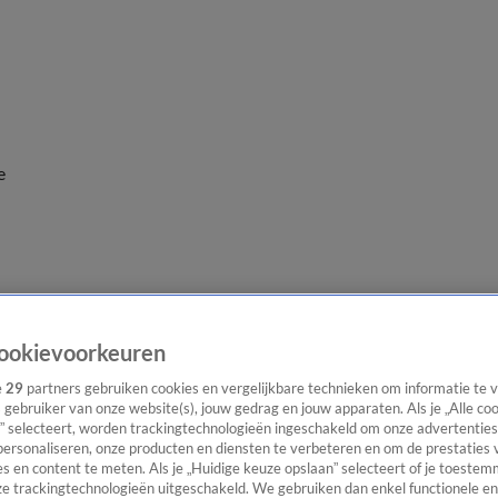
e
ookievoorkeuren
e
29
partners gebruiken cookies en vergelijkbare technieken om informatie te
s gebruiker van onze website(s), jouw gedrag en jouw apparaten. Als je „Alle co
” selecteert, worden trackingtechnologieën ingeschakeld om onze advertenties
personaliseren, onze producten en diensten te verbeteren en om de prestaties 
s en content te meten. Als je „Huidige keuze opslaan” selecteert of je toestemm
e trackingtechnologieën uitgeschakeld. We gebruiken dan enkel functionele en