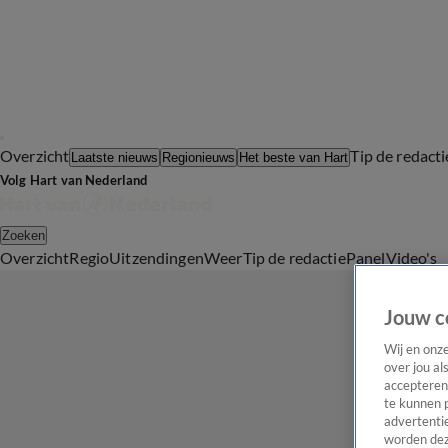
Overzicht
Tip de redacti
Laatste nieuws
Regionieuws
Het beste van Hart
Volg Hart van Nederland
Zoeken
Overzicht
Regio
Uitzendingen
Weer
Tip de redactie
Panel
Video's
Jouw c
Wij en onz
over jou al
accepteren
te kunnen 
advertentie
worden dez