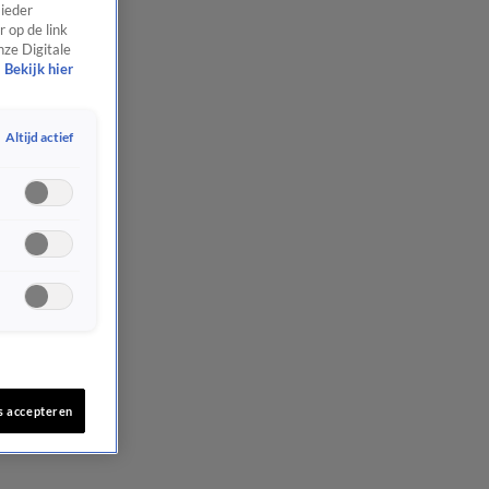
 ieder
 op de link
nze Digitale
Bekijk hier
Altijd actief
s accepteren