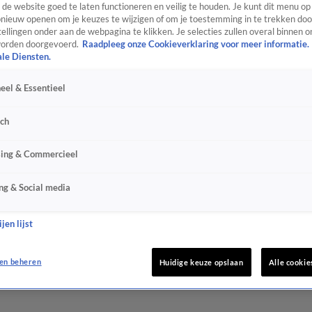
de website goed te laten functioneren en veilig te houden. Je kunt dit menu op
ieuw openen om je keuzes te wijzigen of om je toestemming in te trekken door
ellingen onder aan de webpagina te klikken. Je selecties zullen overal binnen o
orden doorgevoerd.
Raadpleeg onze Cookieverklaring voor meer informatie.
ale Diensten.
eel & Essentieel
sch
sing & Commercieel
ng & Social media
jen lijst
en beheren
Huidige keuze opslaan
Alle cookie