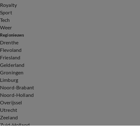
Royalty
Sport
Tech
Weer
Regionieuws
Drenthe
Flevoland
Friesland
Gelderland
Groningen
Limburg
Noord-Brabant
Noord-Holland
Overijssel
Utrecht
Zeeland
Zuid-Holland
Voorwaarden
Over ons