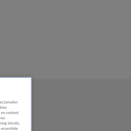
 verzamelen
okies
 en content
van
ing intrekt,
 essentiële