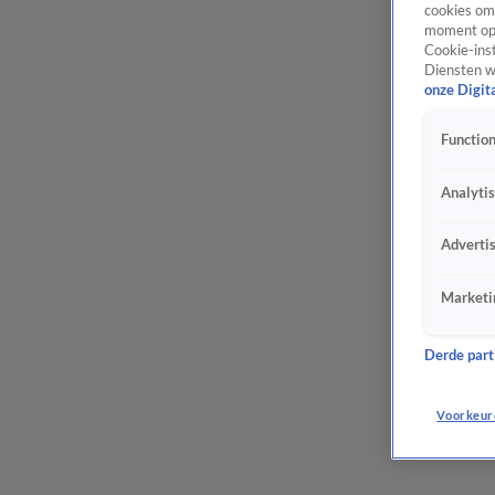
cookies om 
moment opn
Cookie-inst
Diensten w
onze Digit
Function
Analyti
Adverti
Marketi
Derde parti
Voorkeur