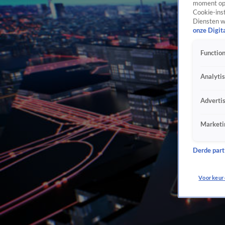
moment opn
Cookie-inst
Diensten w
onze Digit
Function
Analyti
Adverti
Marketi
Derde parti
Voorkeur