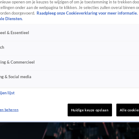
ieuw openen om je keuzes te wijzigen of om je toestemming in te trekken door
ellingen onder aan de webpagina te klikken. Je selecties zullen overal binnen o
orden doorgevoerd.
Raadpleeg onze Cookieverklaring voor meer informatie.
ale Diensten.
eel & Essentieel
sch
sing & Commercieel
ng & Social media
jen lijst
en beheren
Huidige keuze opslaan
Alle cookie