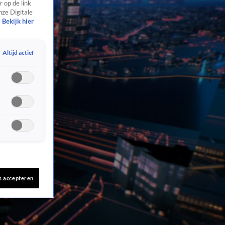
 op de link
nze Digitale
Bekijk hier
Altijd actief
s accepteren