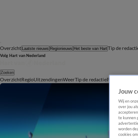
Overzicht
Tip de redacti
Laatste nieuws
Regionieuws
Het beste van Hart
Volg Hart van Nederland
Zoeken
Overzicht
Regio
Uitzendingen
Weer
Tip de redactie
Panel
Video's
Jouw c
Wij en onz
over jou al
accepteren
te kunnen 
advertentie
worden dez
cookies om 