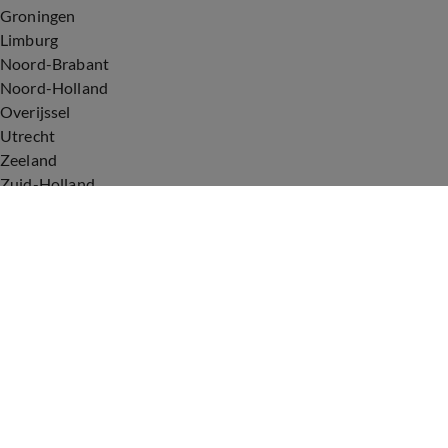
Groningen
Limburg
Noord-Brabant
Noord-Holland
Overijssel
Utrecht
Zeeland
Zuid-Holland
Voorwaarden
Over ons
Privacyverklaring
Gebruiksvoorwaarden
Cookieverklaring
Digitale diensten
Cookie instellingen
Upod & Talpa Network
Adverteren
Vacatures
Publieksservice