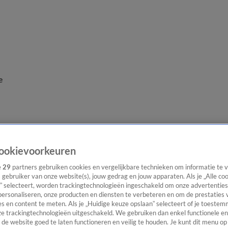
e
ookievoorkeuren
e
29
partners gebruiken cookies en vergelijkbare technieken om informatie te
s gebruiker van onze website(s), jouw gedrag en jouw apparaten. Als je „Alle co
” selecteert, worden trackingtechnologieën ingeschakeld om onze advertenties
personaliseren, onze producten en diensten te verbeteren en om de prestaties 
s en content te meten. Als je „Huidige keuze opslaan” selecteert of je toestemm
e trackingtechnologieën uitgeschakeld. We gebruiken dan enkel functionele en
de website goed te laten functioneren en veilig te houden. Je kunt dit menu op