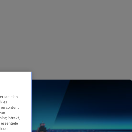
 verzamelen
okies
 en content
van
ing intrekt,
 essentiële
 ieder