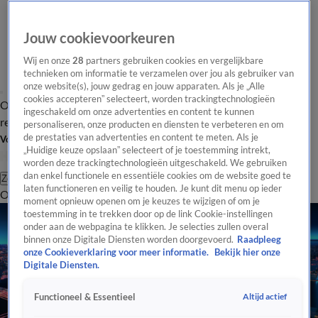
Jouw cookievoorkeuren
Wij en onze
28
partners gebruiken cookies en vergelijkbare
technieken om informatie te verzamelen over jou als gebruiker van
onze website(s), jouw gedrag en jouw apparaten. Als je „Alle
cookies accepteren” selecteert, worden trackingtechnologieën
Overzicht
Tip de
Laatste nieuws
Regionieuws
Het beste van Hart
ingeschakeld om onze advertenties en content te kunnen
redactie
personaliseren, onze producten en diensten te verbeteren en om
de prestaties van advertenties en content te meten. Als je
Volg Hart van Nederland
„Huidige keuze opslaan” selecteert of je toestemming intrekt,
worden deze trackingtechnologieën uitgeschakeld. We gebruiken
dan enkel functionele en essentiële cookies om de website goed te
Zoeken
laten functioneren en veilig te houden. Je kunt dit menu op ieder
Overzicht
Regio
Uitzendingen
Weer
Tip de redactie
Panel
Video's
moment opnieuw openen om je keuzes te wijzigen of om je
toestemming in te trekken door op de link Cookie-instellingen
onder aan de webpagina te klikken. Je selecties zullen overal
binnen onze Digitale Diensten worden doorgevoerd.
Raadpleeg
onze Cookieverklaring voor meer informatie.
Bekijk hier onze
Digitale Diensten.
Altijd actief
Functioneel & Essentieel