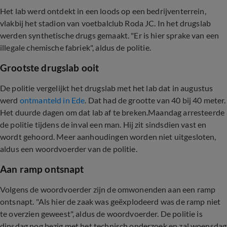
Het lab werd ontdekt in een loods op een bedrijventerrein,
vlakbij het stadion van voetbalclub Roda JC. In het drugslab
werden synthetische drugs gemaakt. "Er is hier sprake van een
illegale chemische fabriek", aldus de politie.
Grootste drugslab ooit
De politie vergelijkt het drugslab met het lab dat in augustus
werd
ontmanteld in Ede
. Dat had de grootte van 40 bij 40 meter.
Het duurde dagen om dat lab af te breken.Maandag arresteerde
de politie tijdens de inval een man. Hij zit sindsdien vast en
wordt gehoord. Meer aanhoudingen worden niet uitgesloten,
aldus een woordvoerder van de politie.
Aan ramp ontsnapt
Volgens de woordvoerder zijn de omwonenden aan een ramp
ontsnapt. "Als hier de zaak was geëxplodeerd was de ramp niet
te overzien geweest", aldus de woordvoerder. De politie is
dinsdag nog bezig met het technisch onderzoek en zal woensdag