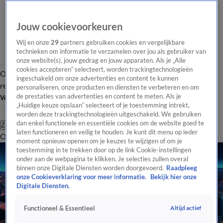
Jouw cookievoorkeuren
Wij en onze
29
partners gebruiken cookies en vergelijkbare
technieken om informatie te verzamelen over jou als gebruiker van
onze website(s), jouw gedrag en jouw apparaten. Als je „Alle
cookies accepteren” selecteert, worden trackingtechnologieën
Overzicht
Tip de
Laatste nieuws
Regionieuws
Het beste van Hart
ingeschakeld om onze advertenties en content te kunnen
redactie
personaliseren, onze producten en diensten te verbeteren en om
de prestaties van advertenties en content te meten. Als je
Volg Hart van Nederland
„Huidige keuze opslaan” selecteert of je toestemming intrekt,
worden deze trackingtechnologieën uitgeschakeld. We gebruiken
dan enkel functionele en essentiële cookies om de website goed te
Zoeken
laten functioneren en veilig te houden. Je kunt dit menu op ieder
Overzicht
Regio
Uitzendingen
Weer
Tip de redactie
Panel
Video's
moment opnieuw openen om je keuzes te wijzigen of om je
toestemming in te trekken door op de link Cookie-instellingen
onder aan de webpagina te klikken. Je selecties zullen overal
binnen onze Digitale Diensten worden doorgevoerd.
Raadpleeg
onze Cookieverklaring voor meer informatie.
Bekijk hier onze
Digitale Diensten.
Altijd actief
Functioneel & Essentieel