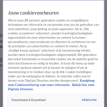
Jouw cookievoorkeuren
Wij en onze
29
partners gebruiken cookies en vergelijkbare
technieken om informatie te verzamelen over jou als gebruiker van
onze website(s), jouw gedrag en jouw apparaten. Als je „Alle
cookies accepteren” selecteert, worden trackingtechnologieën
Overzicht
Tip de
Laatste nieuws
Regionieuws
Het beste van Hart
ingeschakeld om onze advertenties en content te kunnen
redactie
personaliseren, onze producten en diensten te verbeteren en om
de prestaties van advertenties en content te meten. Als je
Volg Hart van Nederland
„Huidige keuze opslaan” selecteert of je toestemming intrekt,
worden deze trackingtechnologieën uitgeschakeld. We gebruiken
dan enkel functionele en essentiële cookies om de website goed te
Zoeken
laten functioneren en veilig te houden. Je kunt dit menu op ieder
Overzicht
Regio
Uitzendingen
Weer
Tip de redactie
Panel
Video's
moment opnieuw openen om je keuzes te wijzigen of om je
toestemming in te trekken door op de link Cookie-instellingen
onder aan de webpagina te klikken. Je selecties zullen overal
binnen onze Digitale Diensten worden doorgevoerd.
Raadpleeg
onze Cookieverklaring voor meer informatie.
Bekijk hier onze
Digitale Diensten.
Altijd actief
Functioneel & Essentieel