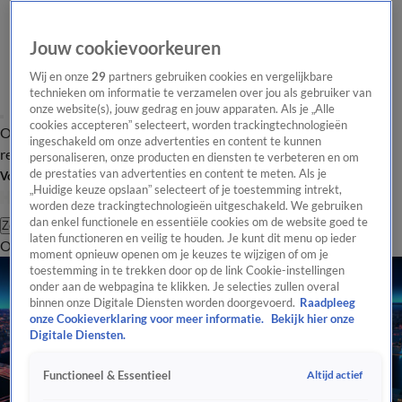
Jouw cookievoorkeuren
Wij en onze
29
partners gebruiken cookies en vergelijkbare
technieken om informatie te verzamelen over jou als gebruiker van
onze website(s), jouw gedrag en jouw apparaten. Als je „Alle
cookies accepteren” selecteert, worden trackingtechnologieën
Overzicht
Tip de
Laatste nieuws
Regionieuws
Het beste van Hart
ingeschakeld om onze advertenties en content te kunnen
redactie
personaliseren, onze producten en diensten te verbeteren en om
de prestaties van advertenties en content te meten. Als je
Volg Hart van Nederland
„Huidige keuze opslaan” selecteert of je toestemming intrekt,
worden deze trackingtechnologieën uitgeschakeld. We gebruiken
dan enkel functionele en essentiële cookies om de website goed te
Zoeken
laten functioneren en veilig te houden. Je kunt dit menu op ieder
Overzicht
Regio
Uitzendingen
Weer
Tip de redactie
Panel
Video's
moment opnieuw openen om je keuzes te wijzigen of om je
toestemming in te trekken door op de link Cookie-instellingen
onder aan de webpagina te klikken. Je selecties zullen overal
binnen onze Digitale Diensten worden doorgevoerd.
Raadpleeg
onze Cookieverklaring voor meer informatie.
Bekijk hier onze
Digitale Diensten.
Altijd actief
Functioneel & Essentieel