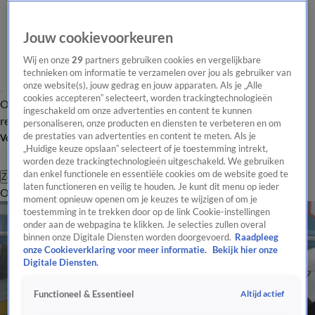
Jouw cookievoorkeuren
Wij en onze
29
partners gebruiken cookies en vergelijkbare
technieken om informatie te verzamelen over jou als gebruiker van
onze website(s), jouw gedrag en jouw apparaten. Als je „Alle
cookies accepteren” selecteert, worden trackingtechnologieën
Overzicht
Tip de
Laatste nieuws
Regionieuws
Het beste van Hart
ingeschakeld om onze advertenties en content te kunnen
redactie
personaliseren, onze producten en diensten te verbeteren en om
de prestaties van advertenties en content te meten. Als je
Volg Hart van Nederland
„Huidige keuze opslaan” selecteert of je toestemming intrekt,
worden deze trackingtechnologieën uitgeschakeld. We gebruiken
dan enkel functionele en essentiële cookies om de website goed te
Zoeken
laten functioneren en veilig te houden. Je kunt dit menu op ieder
Overzicht
Regio
Uitzendingen
Weer
Tip de redactie
Panel
Video's
moment opnieuw openen om je keuzes te wijzigen of om je
toestemming in te trekken door op de link Cookie-instellingen
onder aan de webpagina te klikken. Je selecties zullen overal
binnen onze Digitale Diensten worden doorgevoerd.
Raadpleeg
onze Cookieverklaring voor meer informatie.
Bekijk hier onze
Digitale Diensten.
Altijd actief
Functioneel & Essentieel