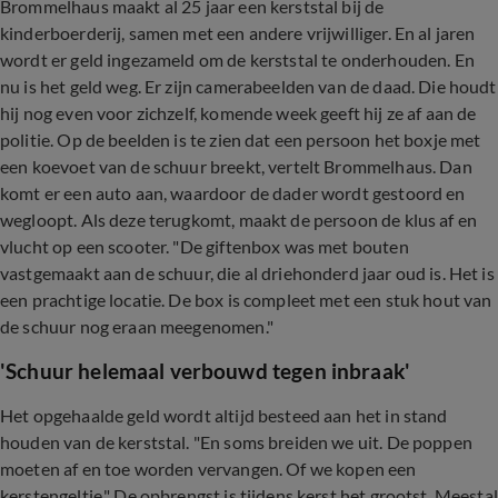
Brommelhaus maakt al 25 jaar een kerststal bij de
kinderboerderij, samen met een andere vrijwilliger. En al jaren
wordt er geld ingezameld om de kerststal te onderhouden. En
nu is het geld weg. Er zijn camerabeelden van de daad. Die houdt
hij nog even voor zichzelf, komende week geeft hij ze af aan de
politie. Op de beelden is te zien dat een persoon het boxje met
een koevoet van de schuur breekt, vertelt Brommelhaus. Dan
komt er een auto aan, waardoor de dader wordt gestoord en
wegloopt. Als deze terugkomt, maakt de persoon de klus af en
vlucht op een scooter. "De giftenbox was met bouten
vastgemaakt aan de schuur, die al driehonderd jaar oud is. Het is
een prachtige locatie. De box is compleet met een stuk hout van
de schuur nog eraan meegenomen."
'Schuur helemaal verbouwd tegen inbraak'
Het opgehaalde geld wordt altijd besteed aan het in stand
houden van de kerststal. "En soms breiden we uit. De poppen
moeten af en toe worden vervangen. Of we kopen een
kerstengeltje." De opbrengst is tijdens kerst het grootst. Meestal