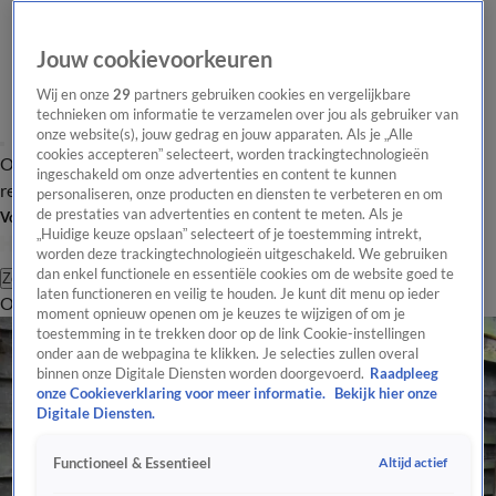
Jouw cookievoorkeuren
Wij en onze
29
partners gebruiken cookies en vergelijkbare
technieken om informatie te verzamelen over jou als gebruiker van
onze website(s), jouw gedrag en jouw apparaten. Als je „Alle
cookies accepteren” selecteert, worden trackingtechnologieën
Overzicht
Tip de
Laatste nieuws
Regionieuws
Het beste van Hart
ingeschakeld om onze advertenties en content te kunnen
redactie
personaliseren, onze producten en diensten te verbeteren en om
de prestaties van advertenties en content te meten. Als je
Volg Hart van Nederland
„Huidige keuze opslaan” selecteert of je toestemming intrekt,
worden deze trackingtechnologieën uitgeschakeld. We gebruiken
dan enkel functionele en essentiële cookies om de website goed te
Zoeken
laten functioneren en veilig te houden. Je kunt dit menu op ieder
Overzicht
Regio
Uitzendingen
Weer
Tip de redactie
Panel
Video's
moment opnieuw openen om je keuzes te wijzigen of om je
toestemming in te trekken door op de link Cookie-instellingen
onder aan de webpagina te klikken. Je selecties zullen overal
binnen onze Digitale Diensten worden doorgevoerd.
Raadpleeg
onze Cookieverklaring voor meer informatie.
Bekijk hier onze
Digitale Diensten.
Altijd actief
Functioneel & Essentieel