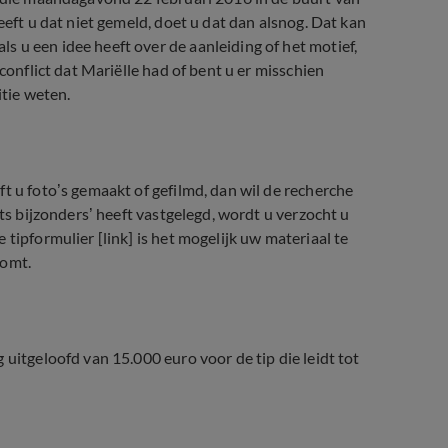
eeft u dat niet gemeld, doet u dat dan alsnog. Dat kan
 u een idee heeft over de aanleiding of het motief,
conflict dat Mariëlle had of bent u er misschien
itie weten.
t u foto’s gemaakt of gefilmd, dan wil de recherche
ets bijzonders’ heeft vastgelegd, wordt u verzocht u
e tipformulier
[
link
]
is het mogelijk uw materiaal te
komt.
 uitgeloofd van 15.000 euro voor de tip die leidt tot