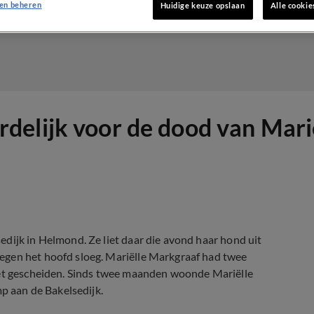
en beheren
Huidige keuze opslaan
Alle cookie
delijk voor de dood van Mari
dijk in Helmond. Ze liet daar die avond haar hond uit
egen het hoofd sloeg. Mariëlle Markgraaf had twee
net gescheiden. Sinds twee maanden woonde Mariëlle
 aan de Bakelsedijk.