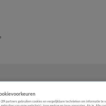
e
ookievoorkeuren
e
29
partners gebruiken cookies en vergelijkbare technieken om informatie te
s gebruiker van onze website(s), jouw gedrag en jouw apparaten. Als je „Alle co