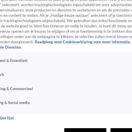
” selecteert, worden trackingtechnologieën ingeschakeld om onze advertenties
personaliseren, onze producten en diensten te verbeteren en om de prestaties 
s en content te meten. Als je „Huidige keuze opslaan” selecteert of je toestemm
e trackingtechnologieën uitgeschakeld. We gebruiken dan enkel functionele en
de website goed te laten functioneren en veilig te houden. Je kunt dit menu op
ieuw openen om je keuzes te wijzigen of om je toestemming in te trekken door
ellingen onder aan de webpagina te klikken. Je selecties zullen overal binnen o
orden doorgevoerd.
Raadpleeg onze Cookieverklaring voor meer informatie.
ale Diensten.
eel & Essentieel
sch
sing & Commercieel
ng & Social media
jen lijst