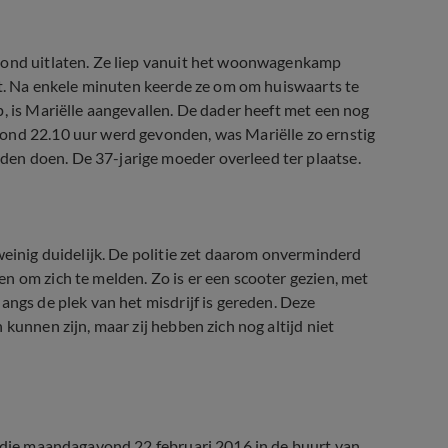
 hond uitlaten. Ze liep vanuit het woonwagenkamp
opt. Na enkele minuten keerde ze om om huiswaarts te
, is Mariëlle aangevallen. De dader heeft met een nog
ond 22.10 uur werd gevonden, was Mariëlle zo ernstig
en doen. De 37-jarige moeder overleed ter plaatse.
weinig duidelijk. De politie zet daarom onverminderd
n om zich te melden. Zo is er een scooter gezien, met
angs de plek van het misdrijf is gereden. Deze
kunnen zijn, maar zij hebben zich nog altijd niet
p die maandagavond 22 februari 2016 in de buurt van