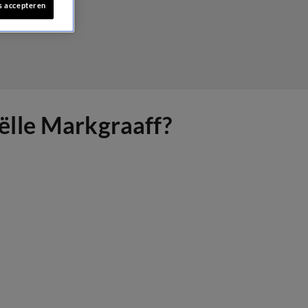
s accepteren
ëlle Markgraaff?