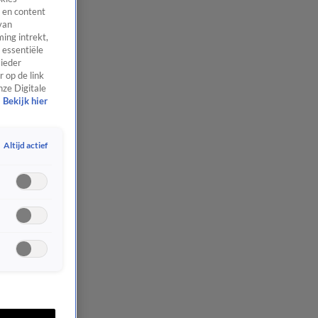
 en content
van
ing intrekt,
 essentiële
 ieder
 op de link
nze Digitale
Bekijk hier
Altijd actief