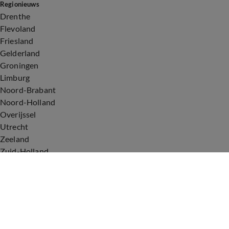
Regionieuws
Drenthe
Flevoland
Friesland
Gelderland
Groningen
Limburg
Noord-Brabant
Noord-Holland
Overijssel
Utrecht
Zeeland
Zuid-Holland
Voorwaarden
Over ons
Privacyverklaring
Gebruiksvoorwaarden
Cookieverklaring
Digitale diensten