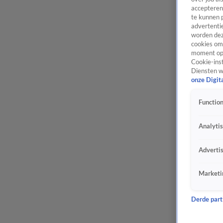
accepteren
te kunnen 
advertentie
worden dez
cookies om 
moment opn
Cookie-inst
Diensten w
onze Digit
Function
Analyti
Adverti
Marketi
Derde parti