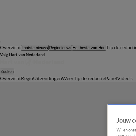
Overzicht
Tip de redacti
Laatste nieuws
Regionieuws
Het beste van Hart
Volg Hart van Nederland
Zoeken
Overzicht
Regio
Uitzendingen
Weer
Tip de redactie
Panel
Video's
Jouw c
Wij en onz
over jou al