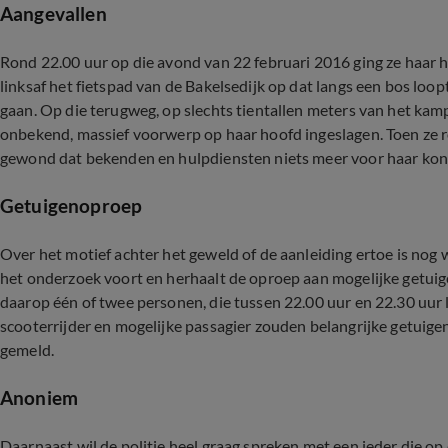
Aangevallen
Rond 22.00 uur op die avond van 22 februari 2016 ging ze haar
linksaf het fietspad van de Bakelsedijk op dat langs een bos lo
gaan. Op die terugweg, op slechts tientallen meters van het kamp
onbekend, massief voorwerp op haar hoofd ingeslagen. Toen ze r
gewond dat bekenden en hulpdiensten niets meer voor haar kond
Getuigenoproep
Over het motief achter het geweld of de aanleiding ertoe is nog 
het onderzoek voort en herhaalt de oproep aan mogelijke getuige
daarop één of twee personen, die tussen 22.00 uur en 22.30 uur l
scooterrijder en mogelijke passagier zouden belangrijke getuigen 
gemeld.
Anoniem
Daarnaast wil de politie heel graag spreken met een ieder die o