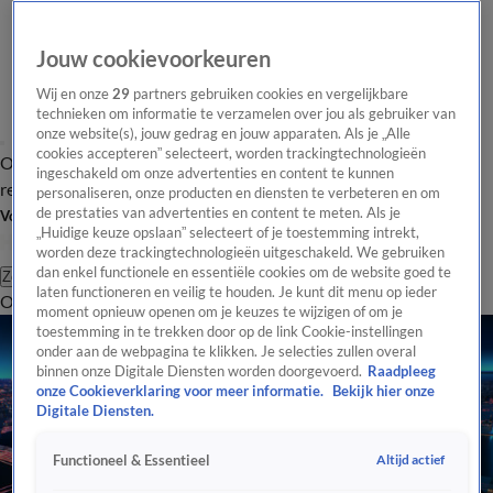
Jouw cookievoorkeuren
Wij en onze
29
partners gebruiken cookies en vergelijkbare
technieken om informatie te verzamelen over jou als gebruiker van
onze website(s), jouw gedrag en jouw apparaten. Als je „Alle
cookies accepteren” selecteert, worden trackingtechnologieën
Overzicht
Tip de
Laatste nieuws
Regionieuws
Het beste van Hart
ingeschakeld om onze advertenties en content te kunnen
redactie
personaliseren, onze producten en diensten te verbeteren en om
de prestaties van advertenties en content te meten. Als je
Volg Hart van Nederland
„Huidige keuze opslaan” selecteert of je toestemming intrekt,
worden deze trackingtechnologieën uitgeschakeld. We gebruiken
dan enkel functionele en essentiële cookies om de website goed te
Zoeken
laten functioneren en veilig te houden. Je kunt dit menu op ieder
Overzicht
Regio
Uitzendingen
Weer
Tip de redactie
Panel
Video's
moment opnieuw openen om je keuzes te wijzigen of om je
toestemming in te trekken door op de link Cookie-instellingen
onder aan de webpagina te klikken. Je selecties zullen overal
binnen onze Digitale Diensten worden doorgevoerd.
Raadpleeg
onze Cookieverklaring voor meer informatie.
Bekijk hier onze
Digitale Diensten.
Altijd actief
Functioneel & Essentieel