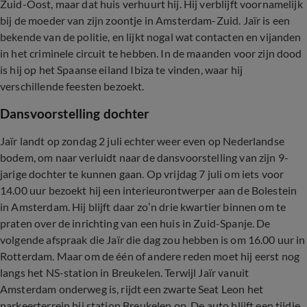
Zuid-Oost, maar dat huis verhuurt hij. Hij verblijft voornamelijk
bij de moeder van zijn zoontje in Amsterdam-Zuid. Jaïr is een
bekende van de politie, en lijkt nogal wat contacten en vijanden
in het criminele circuit te hebben. In de maanden voor zijn dood
is hij op het Spaanse eiland Ibiza te vinden, waar hij
verschillende feesten bezoekt.
Dansvoorstelling dochter
Jaïr landt op zondag 2 juli echter weer even op Nederlandse
bodem, om naar verluidt naar de dansvoorstelling van zijn 9-
jarige dochter te kunnen gaan. Op vrijdag 7 juli om iets voor
14.00 uur bezoekt hij een interieurontwerper aan de Bolestein
in Amsterdam. Hij blijft daar zo’n drie kwartier binnen om te
praten over de inrichting van een huis in Zuid-Spanje. De
volgende afspraak die Jaïr die dag zou hebben is om 16.00 uur in
Rotterdam. Maar om de één of andere reden moet hij eerst nog
langs het NS-station in Breukelen. Terwijl Jaïr vanuit
Amsterdam onderweg is, rijdt een zwarte Seat Leon het
parkeerterrein bij station Breukelen op. De auto blijft een tijdje