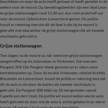
beschikken en waar de auto heeft gestaan of heeft gereden in de
weken voor de moord. Op bewakingsbeelden zijn een Seat Leon
en grijze stationwagen rond 13.30 uur, dus ruim anderhalf uur
voor de moord, rijdend door Loenersloot gezien. De politie
houdt er rekening mee dat dit de Seat is die bij de moord is
gebruikt met daarachter de grijze stationwagen die als tweede
vluchtauto gebruikt is.
Grijze stationwagen
Tien dagen na de moord op Jaïr werd een grijze stationwagen
aangetroffen op de Julianalaan in Vinkeveen. Dat was een
Peugeot 308. Die Peugeot bleek gestolen en er zaten valse
kentekenplaten op. Door de locatie Vinkeveen, relatief dichtbij
Breukelen en Loenersloot, houdt de politie er rekening mee dat
dit de auto is die door de daders als tweede vluchtauto is
gebruikt. De Peugeot 308 blijkt op 18 mei gestolen vanuit
Capelle aan den IJssel. De politie wil vooral weten wie de auto
heeft gestolen en door wie de auto is achtergelaten in en wie er
tussen 18 mei en 17 juli over de auto beschikte.