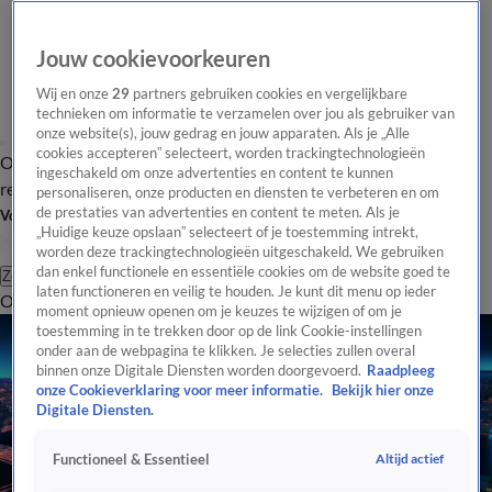
Jouw cookievoorkeuren
Wij en onze
29
partners gebruiken cookies en vergelijkbare
technieken om informatie te verzamelen over jou als gebruiker van
onze website(s), jouw gedrag en jouw apparaten. Als je „Alle
cookies accepteren” selecteert, worden trackingtechnologieën
Overzicht
Tip de
Laatste nieuws
Regionieuws
Het beste van Hart
ingeschakeld om onze advertenties en content te kunnen
redactie
personaliseren, onze producten en diensten te verbeteren en om
de prestaties van advertenties en content te meten. Als je
Volg Hart van Nederland
„Huidige keuze opslaan” selecteert of je toestemming intrekt,
worden deze trackingtechnologieën uitgeschakeld. We gebruiken
dan enkel functionele en essentiële cookies om de website goed te
Zoeken
laten functioneren en veilig te houden. Je kunt dit menu op ieder
Overzicht
Regio
Uitzendingen
Weer
Tip de redactie
Panel
Video's
moment opnieuw openen om je keuzes te wijzigen of om je
toestemming in te trekken door op de link Cookie-instellingen
onder aan de webpagina te klikken. Je selecties zullen overal
binnen onze Digitale Diensten worden doorgevoerd.
Raadpleeg
onze Cookieverklaring voor meer informatie.
Bekijk hier onze
Digitale Diensten.
Altijd actief
Functioneel & Essentieel