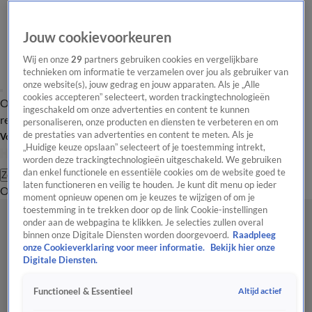
Jouw cookievoorkeuren
Wij en onze
29
partners gebruiken cookies en vergelijkbare
technieken om informatie te verzamelen over jou als gebruiker van
onze website(s), jouw gedrag en jouw apparaten. Als je „Alle
cookies accepteren” selecteert, worden trackingtechnologieën
Overzicht
Tip de
Laatste nieuws
Regionieuws
Het beste van Hart
ingeschakeld om onze advertenties en content te kunnen
redactie
personaliseren, onze producten en diensten te verbeteren en om
de prestaties van advertenties en content te meten. Als je
Volg Hart van Nederland
„Huidige keuze opslaan” selecteert of je toestemming intrekt,
worden deze trackingtechnologieën uitgeschakeld. We gebruiken
dan enkel functionele en essentiële cookies om de website goed te
Zoeken
laten functioneren en veilig te houden. Je kunt dit menu op ieder
Overzicht
Regio
Uitzendingen
Weer
Tip de redactie
Panel
Video's
moment opnieuw openen om je keuzes te wijzigen of om je
toestemming in te trekken door op de link Cookie-instellingen
onder aan de webpagina te klikken. Je selecties zullen overal
binnen onze Digitale Diensten worden doorgevoerd.
Raadpleeg
onze Cookieverklaring voor meer informatie.
Bekijk hier onze
Digitale Diensten.
Altijd actief
Functioneel & Essentieel