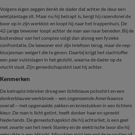
Volgens eigen zeggen denkt de dader dat achter de deur een
wietplantage zit. Maar nu hij betrapt is, bergt hij razendsnel de
boor op in zijn werkkist en loopt hij naar het trappenhuis. De
42-jarige bewoner loopt achter de man aan naar beneden. Bij de
buitendeur van het complex volgt dan alsnog een fysieke
confrontatie. De bewoner eist zijn telefoon terug, maar de nep-
klusjesman weigert die te geven. Daarbij krijgt het slachtoffer
een paar vuistslagen in het gezicht, waarna de dader op de
vlucht slaat. Zijn gereedschapskist laat hij achter.
Kenmerken
De betrapte inbreker droeg een lichtblauw poloshirt en een
donkerblauwe werkbroek – een zogenoemde Amerikaanse
overall – met opgenaaide zakken en kniestukken in een lichtere
kleur. De man is licht getint, heeft donker haar en spreekt
Nederlands. De gereedschapskist die hij achterliet, is een geel
met zwarte van het merk Stanley en de elektrische boor die hij
gebruikte is een Hitachi. Misschien mist iemand deze spullen of