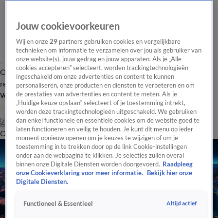
Jouw cookievoorkeuren
Wij en onze
29
partners gebruiken cookies en vergelijkbare
technieken om informatie te verzamelen over jou als gebruiker van
onze website(s), jouw gedrag en jouw apparaten. Als je „Alle
cookies accepteren” selecteert, worden trackingtechnologieën
Overzicht
Tip de
Laatste nieuws
Regionieuws
Het beste van Hart
ingeschakeld om onze advertenties en content te kunnen
redactie
personaliseren, onze producten en diensten te verbeteren en om
de prestaties van advertenties en content te meten. Als je
Volg Hart van Nederland
„Huidige keuze opslaan” selecteert of je toestemming intrekt,
worden deze trackingtechnologieën uitgeschakeld. We gebruiken
dan enkel functionele en essentiële cookies om de website goed te
Zoeken
laten functioneren en veilig te houden. Je kunt dit menu op ieder
Overzicht
Regio
Uitzendingen
Weer
Tip de redactie
Panel
Video's
moment opnieuw openen om je keuzes te wijzigen of om je
toestemming in te trekken door op de link Cookie-instellingen
onder aan de webpagina te klikken. Je selecties zullen overal
binnen onze Digitale Diensten worden doorgevoerd.
Raadpleeg
onze Cookieverklaring voor meer informatie.
Bekijk hier onze
Digitale Diensten.
Altijd actief
Functioneel & Essentieel