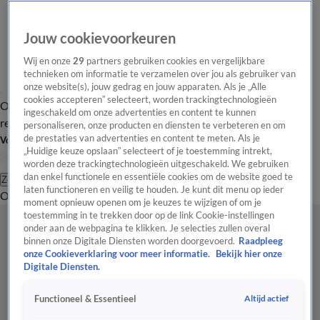
Jouw cookievoorkeuren
Wij en onze
29
partners gebruiken cookies en vergelijkbare
technieken om informatie te verzamelen over jou als gebruiker van
onze website(s), jouw gedrag en jouw apparaten. Als je „Alle
cookies accepteren” selecteert, worden trackingtechnologieën
Overzicht
Tip de
Laatste nieuws
Regionieuws
Het beste van Hart
ingeschakeld om onze advertenties en content te kunnen
redactie
personaliseren, onze producten en diensten te verbeteren en om
de prestaties van advertenties en content te meten. Als je
Volg Hart van Nederland
„Huidige keuze opslaan” selecteert of je toestemming intrekt,
worden deze trackingtechnologieën uitgeschakeld. We gebruiken
dan enkel functionele en essentiële cookies om de website goed te
Zoeken
laten functioneren en veilig te houden. Je kunt dit menu op ieder
Overzicht
Regio
Uitzendingen
Weer
Tip de redactie
Panel
Video's
moment opnieuw openen om je keuzes te wijzigen of om je
toestemming in te trekken door op de link Cookie-instellingen
onder aan de webpagina te klikken. Je selecties zullen overal
binnen onze Digitale Diensten worden doorgevoerd.
Raadpleeg
onze Cookieverklaring voor meer informatie.
Bekijk hier onze
Digitale Diensten.
Altijd actief
Functioneel & Essentieel