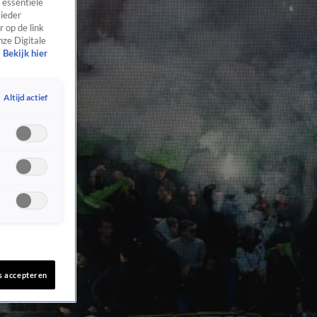
 essentiële
 ieder
 op de link
nze Digitale
Bekijk hier
Altijd actief
s accepteren