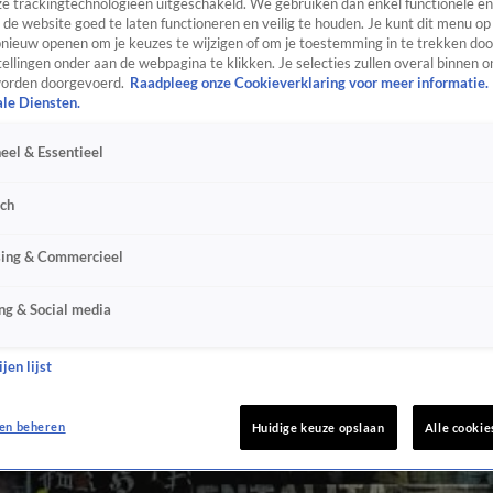
e trackingtechnologieën uitgeschakeld. We gebruiken dan enkel functionele en
de website goed te laten functioneren en veilig te houden. Je kunt dit menu op
ieuw openen om je keuzes te wijzigen of om je toestemming in te trekken door
ellingen onder aan de webpagina te klikken. Je selecties zullen overal binnen o
orden doorgevoerd.
Raadpleeg onze Cookieverklaring voor meer informatie.
ale Diensten.
eel & Essentieel
sch
sing & Commercieel
ng & Social media
jen lijst
en beheren
Huidige keuze opslaan
Alle cookie