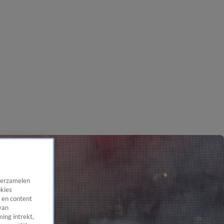
 verzamelen
okies
 en content
van
ing intrekt,