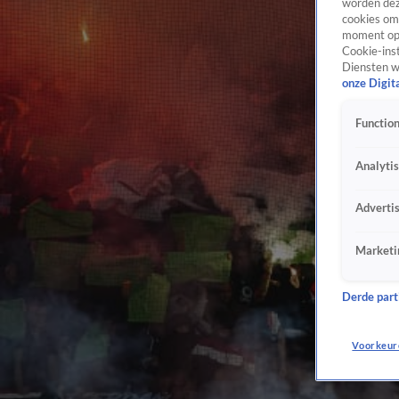
worden dez
cookies om 
moment opn
Cookie-inst
Diensten w
onze Digit
Function
Analyti
Adverti
Marketi
Derde parti
Voorkeur