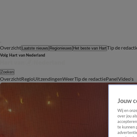
Overzicht
Tip de redacti
Laatste nieuws
Regionieuws
Het beste van Hart
Volg Hart van Nederland
Zoeken
Overzicht
Regio
Uitzendingen
Weer
Tip de redactie
Panel
Video's
Jouw c
Wij en onz
over jou al
accepteren
te kunnen 
advertentie