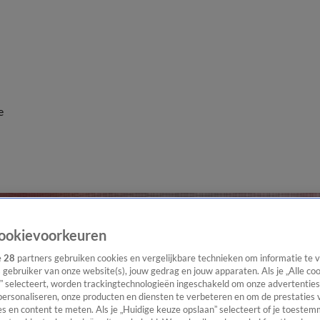
e
ookievoorkeuren
e
28
partners gebruiken cookies en vergelijkbare technieken om informatie te
s gebruiker van onze website(s), jouw gedrag en jouw apparaten. Als je „Alle co
” selecteert, worden trackingtechnologieën ingeschakeld om onze advertenties
personaliseren, onze producten en diensten te verbeteren en om de prestaties 
s en content te meten. Als je „Huidige keuze opslaan” selecteert of je toestemm