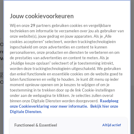
Jouw cookievoorkeuren
Wij en onze
29
partners gebruiken cookies en vergelijkbare
technieken om informatie te verzamelen over jou als gebruiker van
onze website(s), jouw gedrag en jouw apparaten. Als je „Alle
cookies accepteren” selecteert, worden trackingtechnologieën
Overzicht
Tip de
Laatste nieuws
Regionieuws
Het beste van Hart
ingeschakeld om onze advertenties en content te kunnen
redactie
personaliseren, onze producten en diensten te verbeteren en om
de prestaties van advertenties en content te meten. Als je
Volg Hart van Nederland
„Huidige keuze opslaan” selecteert of je toestemming intrekt,
worden deze trackingtechnologieën uitgeschakeld. We gebruiken
dan enkel functionele en essentiële cookies om de website goed te
Zoeken
laten functioneren en veilig te houden. Je kunt dit menu op ieder
Overzicht
Regio
Uitzendingen
Weer
Tip de redactie
Panel
Video's
moment opnieuw openen om je keuzes te wijzigen of om je
toestemming in te trekken door op de link Cookie-instellingen
onder aan de webpagina te klikken. Je selecties zullen overal
binnen onze Digitale Diensten worden doorgevoerd.
Raadpleeg
onze Cookieverklaring voor meer informatie.
Bekijk hier onze
Digitale Diensten.
Altijd actief
Functioneel & Essentieel