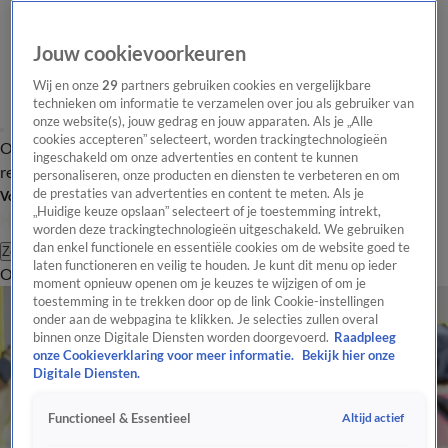
Jouw cookievoorkeuren
Wij en onze
29
partners gebruiken cookies en vergelijkbare
technieken om informatie te verzamelen over jou als gebruiker van
onze website(s), jouw gedrag en jouw apparaten. Als je „Alle
cookies accepteren” selecteert, worden trackingtechnologieën
Overzicht
Tip de
Laatste nieuws
Regionieuws
Het beste van Hart
ingeschakeld om onze advertenties en content te kunnen
redactie
personaliseren, onze producten en diensten te verbeteren en om
de prestaties van advertenties en content te meten. Als je
Volg Hart van Nederland
„Huidige keuze opslaan” selecteert of je toestemming intrekt,
worden deze trackingtechnologieën uitgeschakeld. We gebruiken
dan enkel functionele en essentiële cookies om de website goed te
Zoeken
laten functioneren en veilig te houden. Je kunt dit menu op ieder
Overzicht
Regio
Uitzendingen
Weer
Tip de redactie
Panel
Video's
moment opnieuw openen om je keuzes te wijzigen of om je
toestemming in te trekken door op de link Cookie-instellingen
onder aan de webpagina te klikken. Je selecties zullen overal
binnen onze Digitale Diensten worden doorgevoerd.
Raadpleeg
onze Cookieverklaring voor meer informatie.
Bekijk hier onze
Digitale Diensten.
Altijd actief
Functioneel & Essentieel