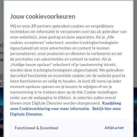
Jouw cookievoorkeuren
Wij en onze
29
partners gebruiken cookies en vergelijkbare
technieken om informatie te verzamelen over jou als gebruiker van
onze website(s), jouw gedrag en jouw apparaten. Als je „Alle
cookies accepteren” selecteert, worden trackingtechnologieën
Overzicht
Tip de
Laatste nieuws
Regionieuws
Het beste van Hart
ingeschakeld om onze advertenties en content te kunnen
redactie
personaliseren, onze producten en diensten te verbeteren en om
de prestaties van advertenties en content te meten. Als je
Volg Hart van Nederland
„Huidige keuze opslaan” selecteert of je toestemming intrekt,
worden deze trackingtechnologieën uitgeschakeld. We gebruiken
dan enkel functionele en essentiële cookies om de website goed te
Zoeken
laten functioneren en veilig te houden. Je kunt dit menu op ieder
Overzicht
Regio
Uitzendingen
Weer
Tip de redactie
Panel
Video's
moment opnieuw openen om je keuzes te wijzigen of om je
toestemming in te trekken door op de link Cookie-instellingen
onder aan de webpagina te klikken. Je selecties zullen overal
binnen onze Digitale Diensten worden doorgevoerd.
Raadpleeg
onze Cookieverklaring voor meer informatie.
Bekijk hier onze
Digitale Diensten.
Altijd actief
Functioneel & Essentieel