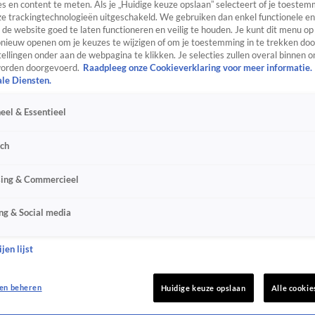
s en content te meten. Als je „Huidige keuze opslaan” selecteert of je toestemm
e trackingtechnologieën uitgeschakeld. We gebruiken dan enkel functionele en
de website goed te laten functioneren en veilig te houden. Je kunt dit menu op
ieuw openen om je keuzes te wijzigen of om je toestemming in te trekken door
ellingen onder aan de webpagina te klikken. Je selecties zullen overal binnen o
orden doorgevoerd.
Raadpleeg onze Cookieverklaring voor meer informatie.
ale Diensten.
eel & Essentieel
sch
sing & Commercieel
ng & Social media
jen lijst
en beheren
Huidige keuze opslaan
Alle cookie