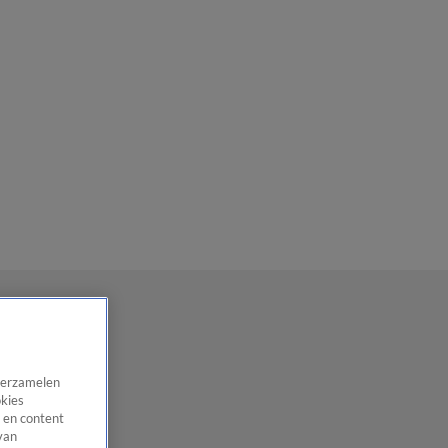
 verzamelen
okies
 en content
van