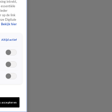
ing intrekt,
 essentiële
 ieder
 op de link
nze Digitale
Bekijk hier
Altijd actief
s accepteren