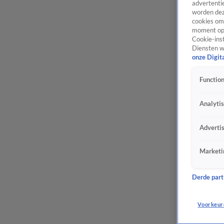
advertentie
worden dez
cookies om 
moment opn
Cookie-inst
Diensten w
onze Digit
Function
Analyti
Adverti
Marketi
Derde parti
Voorkeur