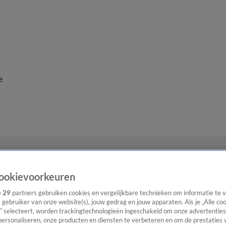
e
ookievoorkeuren
e
29
partners gebruiken cookies en vergelijkbare technieken om informatie te
s gebruiker van onze website(s), jouw gedrag en jouw apparaten. Als je „Alle co
” selecteert, worden trackingtechnologieën ingeschakeld om onze advertenties
personaliseren, onze producten en diensten te verbeteren en om de prestaties 