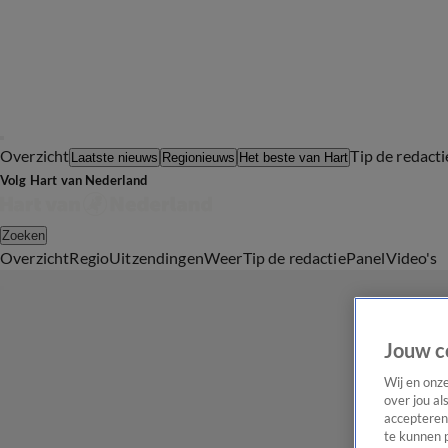
Overzicht
Tip de redacti
Laatste nieuws
Regionieuws
Het beste van Hart
Volg Hart van Nederland
Zoeken
Overzicht
Regio
Uitzendingen
Weer
Tip de redactie
Panel
Video's
Jouw c
Wij en onz
over jou al
accepteren
te kunnen 