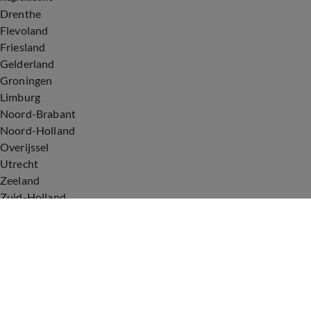
Drenthe
Flevoland
Friesland
Gelderland
Groningen
Limburg
Noord-Brabant
Noord-Holland
Overijssel
Utrecht
Zeeland
Zuid-Holland
Voorwaarden
Over ons
Privacyverklaring
Gebruiksvoorwaarden
Cookieverklaring
Digitale diensten