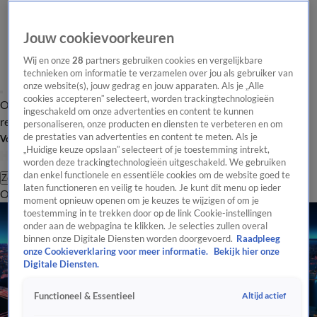
Jouw cookievoorkeuren
Wij en onze
28
partners gebruiken cookies en vergelijkbare
technieken om informatie te verzamelen over jou als gebruiker van
onze website(s), jouw gedrag en jouw apparaten. Als je „Alle
cookies accepteren” selecteert, worden trackingtechnologieën
Overzicht
Tip de
Laatste nieuws
Regionieuws
Het beste van Hart
ingeschakeld om onze advertenties en content te kunnen
redactie
personaliseren, onze producten en diensten te verbeteren en om
de prestaties van advertenties en content te meten. Als je
Volg Hart van Nederland
„Huidige keuze opslaan” selecteert of je toestemming intrekt,
worden deze trackingtechnologieën uitgeschakeld. We gebruiken
dan enkel functionele en essentiële cookies om de website goed te
Zoeken
laten functioneren en veilig te houden. Je kunt dit menu op ieder
Overzicht
Regio
Uitzendingen
Weer
Tip de redactie
Panel
Video's
moment opnieuw openen om je keuzes te wijzigen of om je
toestemming in te trekken door op de link Cookie-instellingen
onder aan de webpagina te klikken. Je selecties zullen overal
binnen onze Digitale Diensten worden doorgevoerd.
Raadpleeg
onze Cookieverklaring voor meer informatie.
Bekijk hier onze
Digitale Diensten.
Altijd actief
Functioneel & Essentieel