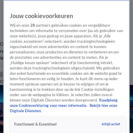
Jouw cookievoorkeuren
Wij en onze
28
partners gebruiken cookies en vergelijkbare
technieken om informatie te verzamelen over jou als gebruiker van
onze website(s), jouw gedrag en jouw apparaten. Als je „Alle
cookies accepteren” selecteert, worden trackingtechnologieën
Overzicht
Tip de
Laatste nieuws
Regionieuws
Het beste van Hart
ingeschakeld om onze advertenties en content te kunnen
redactie
personaliseren, onze producten en diensten te verbeteren en om
de prestaties van advertenties en content te meten. Als je
Volg Hart van Nederland
„Huidige keuze opslaan” selecteert of je toestemming intrekt,
worden deze trackingtechnologieën uitgeschakeld. We gebruiken
dan enkel functionele en essentiële cookies om de website goed te
Zoeken
laten functioneren en veilig te houden. Je kunt dit menu op ieder
Overzicht
Regio
Uitzendingen
Weer
Tip de redactie
Panel
Video's
moment opnieuw openen om je keuzes te wijzigen of om je
toestemming in te trekken door op de link Cookie-instellingen
onder aan de webpagina te klikken. Je selecties zullen overal
binnen onze Digitale Diensten worden doorgevoerd.
Raadpleeg
onze Cookieverklaring voor meer informatie.
Bekijk hier onze
Digitale Diensten.
Altijd actief
Functioneel & Essentieel