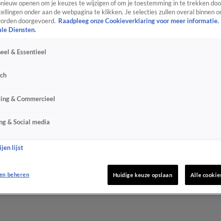
ieuw openen om je keuzes te wijzigen of om je toestemming in te trekken door
ellingen onder aan de webpagina te klikken. Je selecties zullen overal binnen o
orden doorgevoerd.
Raadpleeg onze Cookieverklaring voor meer informatie.
ale Diensten.
eel & Essentieel
sch
sing & Commercieel
ng & Social media
jen lijst
en beheren
Huidige keuze opslaan
Alle cookie