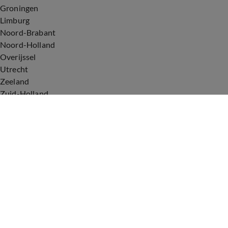
Groningen
Limburg
Noord-Brabant
Noord-Holland
Overijssel
Utrecht
Zeeland
Zuid-Holland
Voorwaarden
Over ons
Privacyverklaring
Gebruiksvoorwaarden
Cookieverklaring
Digitale diensten
Cookie instellingen
Upod & Talpa Network
Adverteren
Vacatures
Publieksservice