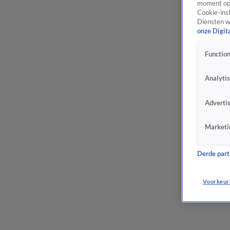
moment opn
Cookie-inst
Diensten w
onze Digit
Function
Analyti
Adverti
Marketi
Derde parti
Voorkeur