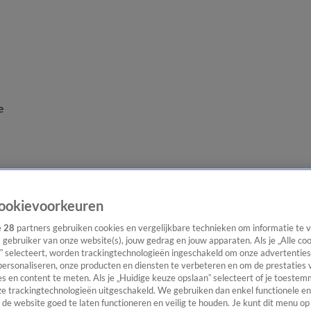
e
ookievoorkeuren
e
28
partners gebruiken cookies en vergelijkbare technieken om informatie te
s gebruiker van onze website(s), jouw gedrag en jouw apparaten. Als je „Alle co
” selecteert, worden trackingtechnologieën ingeschakeld om onze advertenties
personaliseren, onze producten en diensten te verbeteren en om de prestaties 
s en content te meten. Als je „Huidige keuze opslaan” selecteert of je toestemm
e trackingtechnologieën uitgeschakeld. We gebruiken dan enkel functionele en
de website goed te laten functioneren en veilig te houden. Je kunt dit menu op