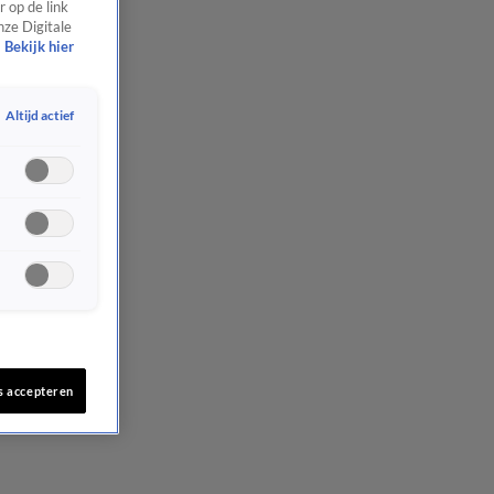
 op de link
nze Digitale
Bekijk hier
Altijd actief
s accepteren