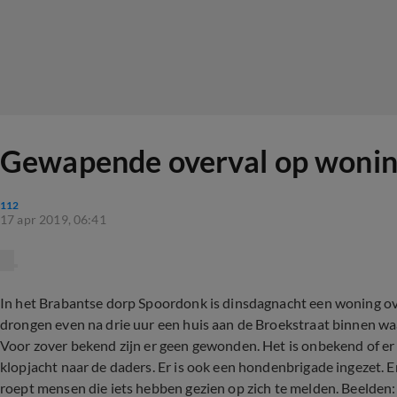
Gewapende overval op wonin
112
17 apr 2019, 06:41
In het Brabantse dorp Spoordonk is dinsdagnacht een woning o
drongen even na drie uur een huis aan de Broekstraat binnen wa
Voor zover bekend zijn er geen gewonden. Het is onbekend of er ie
klopjacht naar de daders. Er is ook een hondenbrigade ingezet. Er 
roept mensen die iets hebben gezien op zich te melden. Beelden: