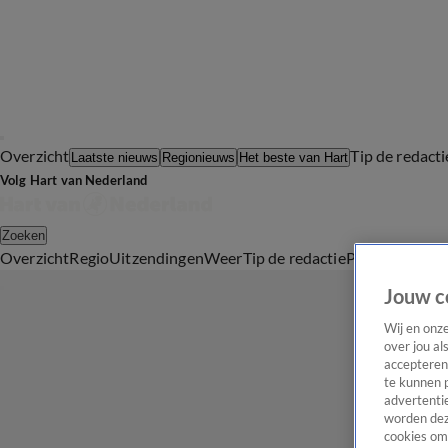
Overzicht
Tip de redacti
Laatste nieuws
Regionieuws
Het beste van Hart
Volg Hart van Nederland
Zoeken
Overzicht
Regio
Uitzendingen
Weer
Tip de redactie
Panel
Video's
Jouw c
Wij en onz
over jou al
accepteren
te kunnen 
advertentie
worden dez
cookies om 