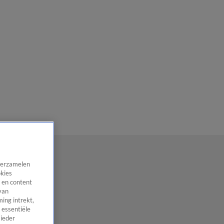
 verzamelen
okies
 en content
van
ing intrekt,
 essentiële
 ieder