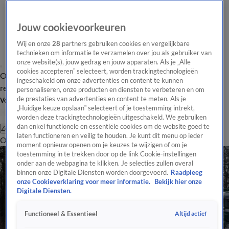
Jouw cookievoorkeuren
Wij en onze
28
partners gebruiken cookies en vergelijkbare
technieken om informatie te verzamelen over jou als gebruiker van
onze website(s), jouw gedrag en jouw apparaten. Als je „Alle
cookies accepteren” selecteert, worden trackingtechnologieën
Overzicht
Tip de
Laatste nieuws
Regionieuws
Het beste van Hart
ingeschakeld om onze advertenties en content te kunnen
redactie
personaliseren, onze producten en diensten te verbeteren en om
de prestaties van advertenties en content te meten. Als je
Volg Hart van Nederland
„Huidige keuze opslaan” selecteert of je toestemming intrekt,
worden deze trackingtechnologieën uitgeschakeld. We gebruiken
dan enkel functionele en essentiële cookies om de website goed te
Zoeken
laten functioneren en veilig te houden. Je kunt dit menu op ieder
Overzicht
Regio
Uitzendingen
Weer
Tip de redactie
Panel
Video's
moment opnieuw openen om je keuzes te wijzigen of om je
toestemming in te trekken door op de link Cookie-instellingen
onder aan de webpagina te klikken. Je selecties zullen overal
binnen onze Digitale Diensten worden doorgevoerd.
Raadpleeg
onze Cookieverklaring voor meer informatie.
Bekijk hier onze
Digitale Diensten.
Altijd actief
Functioneel & Essentieel