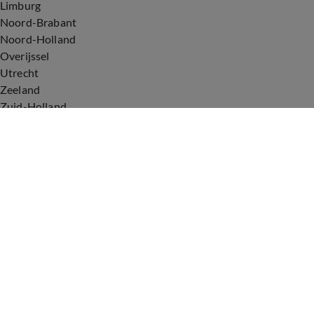
Limburg
Noord-Brabant
Noord-Holland
Overijssel
Utrecht
Zeeland
Zuid-Holland
Voorwaarden
Over ons
Privacyverklaring
Gebruiksvoorwaarden
Cookieverklaring
Digitale diensten
Cookie instellingen
Upod & Talpa Network
Adverteren
Vacatures
Publieksservice
Tip de redactie