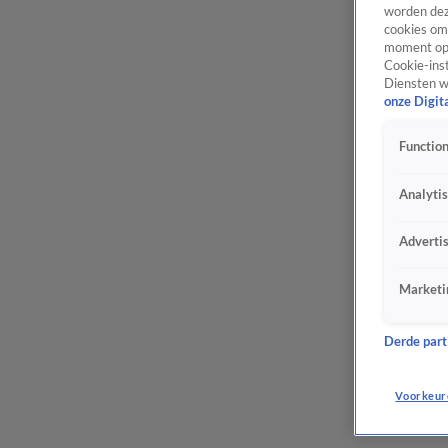
worden dez
cookies om 
moment opn
Cookie-inst
Diensten w
onze Digit
Function
Analyti
Adverti
Marketi
Derde parti
Voorkeur