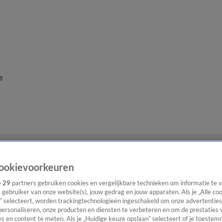
e
ookievoorkeuren
e
29
partners gebruiken cookies en vergelijkbare technieken om informatie te
s gebruiker van onze website(s), jouw gedrag en jouw apparaten. Als je „Alle co
” selecteert, worden trackingtechnologieën ingeschakeld om onze advertenties
personaliseren, onze producten en diensten te verbeteren en om de prestaties 
s en content te meten. Als je „Huidige keuze opslaan” selecteert of je toestemm