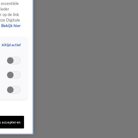
 essentiële
 ieder
 op de link
nze Digitale
Bekijk hier
Altijd actief
s accepteren