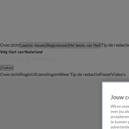
Overzicht
Tip de redacti
Laatste nieuws
Regionieuws
Het beste van Hart
Volg Hart van Nederland
Zoeken
Overzicht
Regio
Uitzendingen
Weer
Tip de redactie
Panel
Video's
Jouw c
Wij en onz
over jou al
accepteren
te kunnen 
advertentie