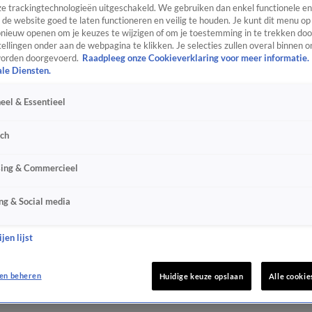
e trackingtechnologieën uitgeschakeld. We gebruiken dan enkel functionele en
de website goed te laten functioneren en veilig te houden. Je kunt dit menu op
ieuw openen om je keuzes te wijzigen of om je toestemming in te trekken door
ellingen onder aan de webpagina te klikken. Je selecties zullen overal binnen o
orden doorgevoerd.
Raadpleeg onze Cookieverklaring voor meer informatie.
ale Diensten.
eel & Essentieel
sch
sing & Commercieel
ng & Social media
jen lijst
en beheren
Huidige keuze opslaan
Alle cookie