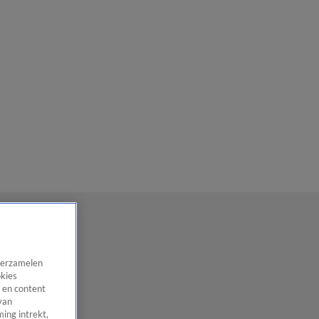
 verzamelen
okies
 en content
van
ing intrekt,