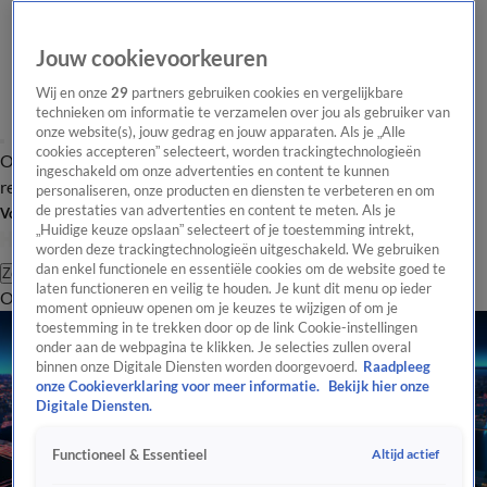
Jouw cookievoorkeuren
Wij en onze
29
partners gebruiken cookies en vergelijkbare
technieken om informatie te verzamelen over jou als gebruiker van
onze website(s), jouw gedrag en jouw apparaten. Als je „Alle
cookies accepteren” selecteert, worden trackingtechnologieën
Overzicht
Tip de
Laatste nieuws
Regionieuws
Het beste van Hart
ingeschakeld om onze advertenties en content te kunnen
redactie
personaliseren, onze producten en diensten te verbeteren en om
de prestaties van advertenties en content te meten. Als je
Volg Hart van Nederland
„Huidige keuze opslaan” selecteert of je toestemming intrekt,
worden deze trackingtechnologieën uitgeschakeld. We gebruiken
dan enkel functionele en essentiële cookies om de website goed te
Zoeken
laten functioneren en veilig te houden. Je kunt dit menu op ieder
Overzicht
Regio
Uitzendingen
Weer
Tip de redactie
Panel
Video's
moment opnieuw openen om je keuzes te wijzigen of om je
toestemming in te trekken door op de link Cookie-instellingen
onder aan de webpagina te klikken. Je selecties zullen overal
binnen onze Digitale Diensten worden doorgevoerd.
Raadpleeg
onze Cookieverklaring voor meer informatie.
Bekijk hier onze
Digitale Diensten.
Altijd actief
Functioneel & Essentieel