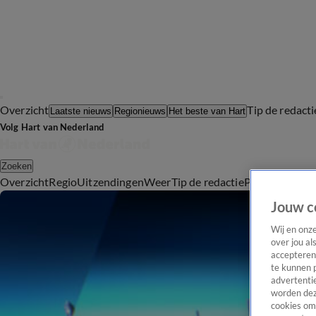
Overzicht
Tip de redacti
Laatste nieuws
Regionieuws
Het beste van Hart
Volg Hart van Nederland
Zoeken
Overzicht
Regio
Uitzendingen
Weer
Tip de redactie
Panel
Video's
Jouw c
Wij en onz
over jou al
accepteren
te kunnen 
advertentie
worden dez
cookies om 