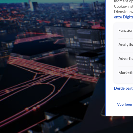
moment opn
Cookie-inst
Diensten w
onze Digit
Function
Analyti
Adverti
Marketi
Derde parti
Voorkeur