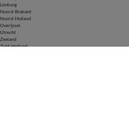
Limburg
Noord-Brabant
Noord-Holland
Overijssel
Utrecht
Zeeland
Zuid-Holland
Voorwaarden
Over ons
Privacyverklaring
Gebruiksvoorwaarden
Cookieverklaring
Digitale diensten
Cookie instellingen
Upod & Talpa Network
Adverteren
Vacatures
Publieksservice
Tip de redactie