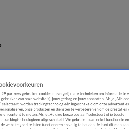
e
ookievoorkeuren
e
29
partners gebruiken cookies en vergelijkbare technieken om informatie te
s gebruiker van onze website(s), jouw gedrag en jouw apparaten. Als je „Alle co
” selecteert, worden trackingtechnologieën ingeschakeld om onze advertenties
personaliseren, onze producten en diensten te verbeteren en om de prestaties 
s en content te meten. Als je „Huidige keuze opslaan” selecteert of je toestemm
e trackingtechnologieën uitgeschakeld. We gebruiken dan enkel functionele en
de website goed te laten functioneren en veilig te houden. Je kunt dit menu op