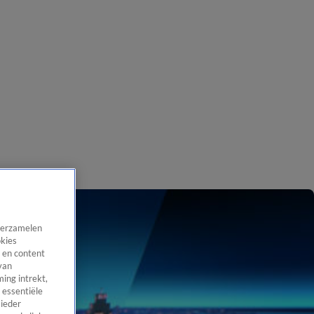
 verzamelen
okies
 en content
van
ing intrekt,
 essentiële
 ieder