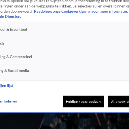
ieuw openen om je keuzes te wijzigen of om je toestemming in te trekken door
ellingen onder aan de webpagina te klikken. Je selecties zullen overal binnen o
orden doorgevoerd.
Raadpleeg onze Cookieverklaring voor meer informatie.
ale Diensten.
eel & Essentieel
sch
sing & Commercieel
ng & Social media
jen lijst
en beheren
Huidige keuze opslaan
Alle cookie