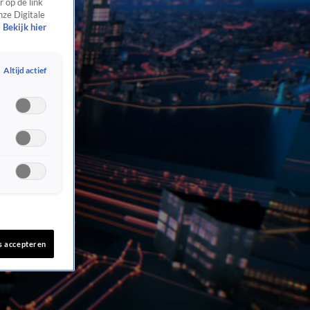
 op de link
nze Digitale
Bekijk hier
Altijd actief
s accepteren