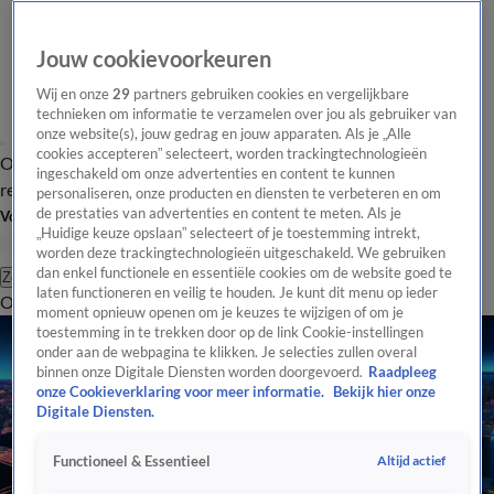
Jouw cookievoorkeuren
Wij en onze
29
partners gebruiken cookies en vergelijkbare
technieken om informatie te verzamelen over jou als gebruiker van
onze website(s), jouw gedrag en jouw apparaten. Als je „Alle
cookies accepteren” selecteert, worden trackingtechnologieën
Overzicht
Tip de
Laatste nieuws
Regionieuws
Het beste van Hart
ingeschakeld om onze advertenties en content te kunnen
redactie
personaliseren, onze producten en diensten te verbeteren en om
de prestaties van advertenties en content te meten. Als je
Volg Hart van Nederland
„Huidige keuze opslaan” selecteert of je toestemming intrekt,
worden deze trackingtechnologieën uitgeschakeld. We gebruiken
dan enkel functionele en essentiële cookies om de website goed te
Zoeken
laten functioneren en veilig te houden. Je kunt dit menu op ieder
Overzicht
Regio
Uitzendingen
Weer
Tip de redactie
Panel
Video's
moment opnieuw openen om je keuzes te wijzigen of om je
toestemming in te trekken door op de link Cookie-instellingen
onder aan de webpagina te klikken. Je selecties zullen overal
binnen onze Digitale Diensten worden doorgevoerd.
Raadpleeg
onze Cookieverklaring voor meer informatie.
Bekijk hier onze
Digitale Diensten.
Altijd actief
Functioneel & Essentieel