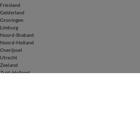
Friesland
Gelderland
Groningen
Limburg
Noord-Brabant
Noord-Holland
Overijssel
Utrecht
Zeeland
Zuid-Holland
Voorwaarden
Over ons
Privacyverklaring
Gebruiksvoorwaarden
Cookieverklaring
Digitale diensten
Cookie instellingen
Upod & Talpa Network
Adverteren