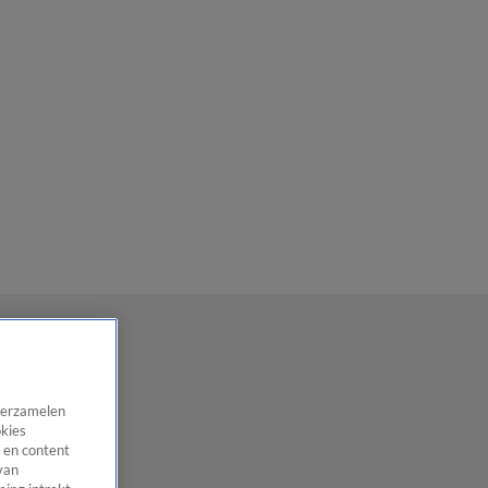
 verzamelen
okies
 en content
van