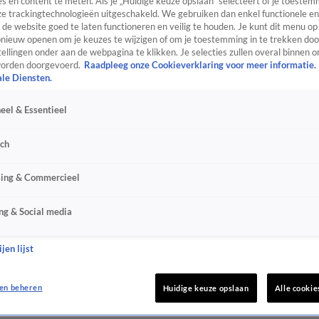
s en content te meten. Als je „Huidige keuze opslaan” selecteert of je toestemm
e trackingtechnologieën uitgeschakeld. We gebruiken dan enkel functionele en
de website goed te laten functioneren en veilig te houden. Je kunt dit menu op
ieuw openen om je keuzes te wijzigen of om je toestemming in te trekken door
ellingen onder aan de webpagina te klikken. Je selecties zullen overal binnen o
orden doorgevoerd.
Raadpleeg onze Cookieverklaring voor meer informatie.
ale Diensten.
eel & Essentieel
sch
sing & Commercieel
ng & Social media
jen lijst
en beheren
Huidige keuze opslaan
Alle cookie