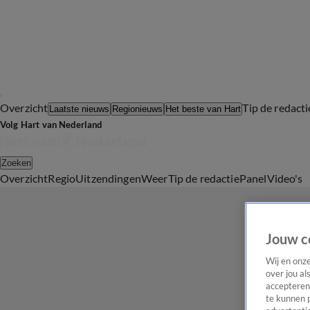
Overzicht
Tip de redacti
Laatste nieuws
Regionieuws
Het beste van Hart
Volg Hart van Nederland
Zoeken
Overzicht
Regio
Uitzendingen
Weer
Tip de redactie
Panel
Video's
Jouw c
Wij en onz
over jou al
accepteren
te kunnen 