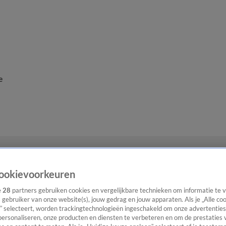
e
ookievoorkeuren
e
28
partners gebruiken cookies en vergelijkbare technieken om informatie te
s gebruiker van onze website(s), jouw gedrag en jouw apparaten. Als je „Alle co
” selecteert, worden trackingtechnologieën ingeschakeld om onze advertenties
personaliseren, onze producten en diensten te verbeteren en om de prestaties 