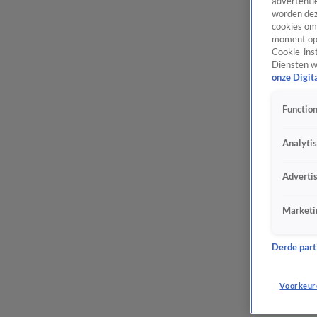
advertentie
worden dez
cookies om 
moment opn
Cookie-inst
Diensten w
onze Digit
Function
Analyti
Adverti
Marketi
Derde parti
Voorkeur