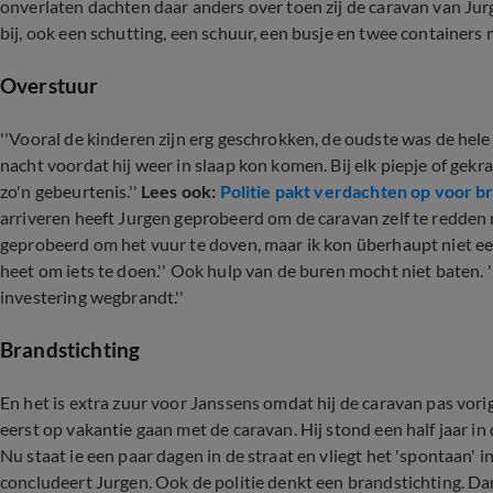
onverlaten dachten daar anders over toen zij de caravan van Jurg
bij, ook een schutting, een schuur, een busje en twee containers
Overstuur
''Vooral de kinderen zijn erg geschrokken, de oudste was de hele 
nacht voordat hij weer in slaap kon komen. Bij elk piepje of gekra
zo'n gebeurtenis.''
Lees ook:
Politie pakt verdachten op voor br
arriveren heeft Jurgen geprobeerd om de caravan zelf te redden 
geprobeerd om het vuur te doven, maar ik kon überhaupt niet e
heet om iets te doen.'' Ook hulp van de buren mocht niet baten. ''
investering wegbrandt.''
Brandstichting
En het is extra zuur voor Janssens omdat hij de caravan pas vorig
eerst op vakantie gaan met de caravan. Hij stond een half jaar in 
Nu staat ie een paar dagen in de straat en vliegt het 'spontaan' in 
concludeert Jurgen. Ook de politie denkt een brandstichting. Da