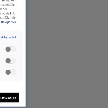
ing intrekt,
 essentiële
 ieder
 op de link
nze Digitale
Bekijk hier
Altijd actief
s accepteren