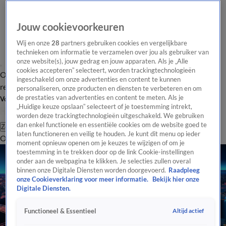
Jouw cookievoorkeuren
Wij en onze
28
partners gebruiken cookies en vergelijkbare
technieken om informatie te verzamelen over jou als gebruiker van
onze website(s), jouw gedrag en jouw apparaten. Als je „Alle
cookies accepteren” selecteert, worden trackingtechnologieën
Overzicht
Tip de
Laatste nieuws
Regionieuws
Het beste van Hart
ingeschakeld om onze advertenties en content te kunnen
redactie
personaliseren, onze producten en diensten te verbeteren en om
de prestaties van advertenties en content te meten. Als je
Volg Hart van Nederland
„Huidige keuze opslaan” selecteert of je toestemming intrekt,
worden deze trackingtechnologieën uitgeschakeld. We gebruiken
dan enkel functionele en essentiële cookies om de website goed te
Zoeken
laten functioneren en veilig te houden. Je kunt dit menu op ieder
Overzicht
Regio
Uitzendingen
Weer
Tip de redactie
Panel
Video's
moment opnieuw openen om je keuzes te wijzigen of om je
toestemming in te trekken door op de link Cookie-instellingen
onder aan de webpagina te klikken. Je selecties zullen overal
binnen onze Digitale Diensten worden doorgevoerd.
Raadpleeg
onze Cookieverklaring voor meer informatie.
Bekijk hier onze
Digitale Diensten.
Altijd actief
Functioneel & Essentieel