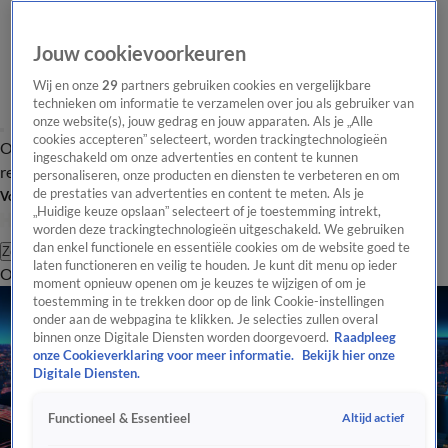
Jouw cookievoorkeuren
Wij en onze
29
partners gebruiken cookies en vergelijkbare
technieken om informatie te verzamelen over jou als gebruiker van
onze website(s), jouw gedrag en jouw apparaten. Als je „Alle
cookies accepteren” selecteert, worden trackingtechnologieën
Overzicht
Tip de
Laatste nieuws
Regionieuws
Het beste van Hart
ingeschakeld om onze advertenties en content te kunnen
redactie
personaliseren, onze producten en diensten te verbeteren en om
de prestaties van advertenties en content te meten. Als je
Volg Hart van Nederland
„Huidige keuze opslaan” selecteert of je toestemming intrekt,
worden deze trackingtechnologieën uitgeschakeld. We gebruiken
dan enkel functionele en essentiële cookies om de website goed te
Zoeken
laten functioneren en veilig te houden. Je kunt dit menu op ieder
Overzicht
Regio
Uitzendingen
Weer
Tip de redactie
Panel
Video's
moment opnieuw openen om je keuzes te wijzigen of om je
toestemming in te trekken door op de link Cookie-instellingen
onder aan de webpagina te klikken. Je selecties zullen overal
binnen onze Digitale Diensten worden doorgevoerd.
Raadpleeg
onze Cookieverklaring voor meer informatie.
Bekijk hier onze
Digitale Diensten.
Altijd actief
Functioneel & Essentieel