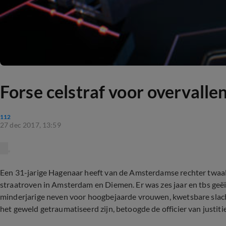
Forse celstraf voor overvall
112
27 dec 2017, 13:59
Een 31-jarige Hagenaar heeft van de Amsterdamse rechter twaalf
straatroven in Amsterdam en Diemen. Er was zes jaar en tbs geëi
minderjarige neven voor hoogbejaarde vrouwen, kwetsbare slac
het geweld getraumatiseerd zijn, betoogde de officier van justiti