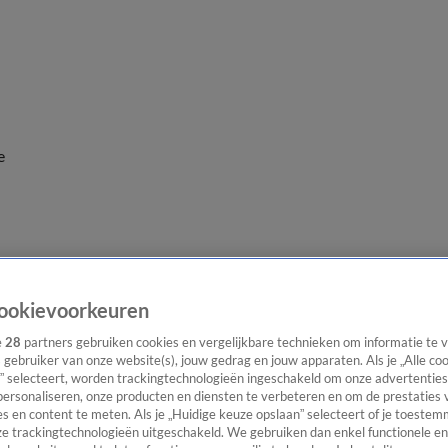
e
ookievoorkeuren
e
28
partners gebruiken cookies en vergelijkbare technieken om informatie te
s gebruiker van onze website(s), jouw gedrag en jouw apparaten. Als je „Alle co
” selecteert, worden trackingtechnologieën ingeschakeld om onze advertenties
personaliseren, onze producten en diensten te verbeteren en om de prestaties 
s en content te meten. Als je „Huidige keuze opslaan” selecteert of je toestemm
e trackingtechnologieën uitgeschakeld. We gebruiken dan enkel functionele en