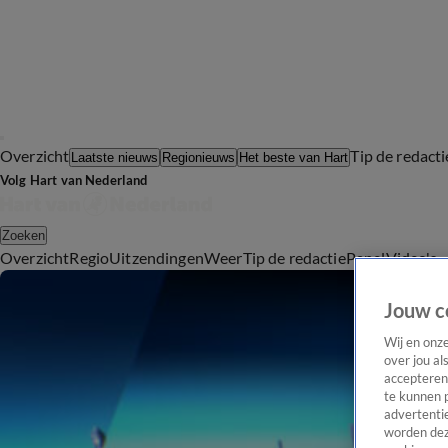
Overzicht
Tip de redacti
Laatste nieuws
Regionieuws
Het beste van Hart
Volg Hart van Nederland
Zoeken
Overzicht
Regio
Uitzendingen
Weer
Tip de redactie
Panel
Video's
Jouw c
Wij en onz
over jou al
accepteren
te kunnen 
advertentie
worden dez