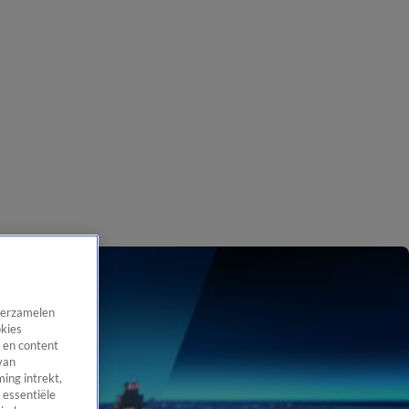
 verzamelen
okies
 en content
van
ing intrekt,
 essentiële