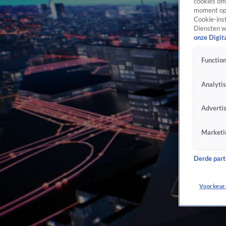
cookies om 
moment opn
Cookie-inst
Diensten w
onze Digit
Function
Analyti
Adverti
Marketi
Derde parti
Voorkeur