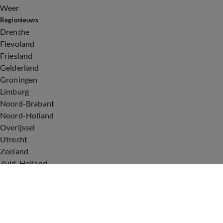
Weer
Regionieuws
Drenthe
Flevoland
Friesland
Gelderland
Groningen
Limburg
Noord-Brabant
Noord-Holland
Overijssel
Utrecht
Zeeland
Zuid-Holland
Voorwaarden
Over ons
Privacyverklaring
Gebruiksvoorwaarden
Cookieverklaring