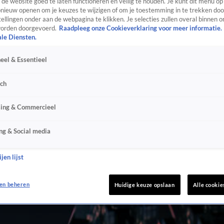
de website goed te laten functioneren en veilig te houden. Je kunt dit menu op
ieuw openen om je keuzes te wijzigen of om je toestemming in te trekken door
ellingen onder aan de webpagina te klikken. Je selecties zullen overal binnen o
orden doorgevoerd.
Raadpleeg onze Cookieverklaring voor meer informatie.
ale Diensten.
eel & Essentieel
sch
sing & Commercieel
ng & Social media
jen lijst
en beheren
Huidige keuze opslaan
Alle cookie