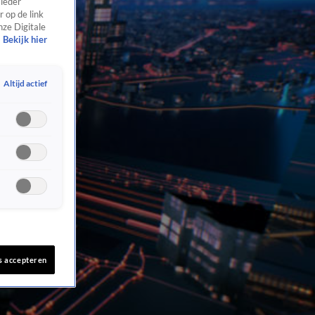
 ieder
 op de link
nze Digitale
Bekijk hier
Altijd actief
s accepteren