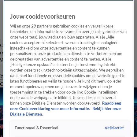
Jouw cookievoorkeuren
Wij en onze
29
partners gebruiken cookies en vergelijkbare
technieken om informatie te verzamelen over jou als gebruiker van
onze website(s), jouw gedrag en jouw apparaten. Als je „Alle
cookies accepteren” selecteert, worden trackingtechnologieën
Overzicht
Tip de
Laatste nieuws
Regionieuws
Het beste van Hart
ingeschakeld om onze advertenties en content te kunnen
redactie
personaliseren, onze producten en diensten te verbeteren en om
de prestaties van advertenties en content te meten. Als je
Volg Hart van Nederland
„Huidige keuze opslaan” selecteert of je toestemming intrekt,
worden deze trackingtechnologieën uitgeschakeld. We gebruiken
dan enkel functionele en essentiële cookies om de website goed te
Zoeken
laten functioneren en veilig te houden. Je kunt dit menu op ieder
Overzicht
Regio
Uitzendingen
Weer
Tip de redactie
Panel
Video's
moment opnieuw openen om je keuzes te wijzigen of om je
toestemming in te trekken door op de link Cookie-instellingen
onder aan de webpagina te klikken. Je selecties zullen overal
binnen onze Digitale Diensten worden doorgevoerd.
Raadpleeg
onze Cookieverklaring voor meer informatie.
Bekijk hier onze
Digitale Diensten.
Altijd actief
Functioneel & Essentieel