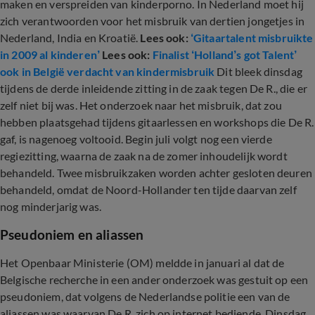
maken en verspreiden van kinderporno. In Nederland moet hij
zich verantwoorden voor het misbruik van dertien jongetjes in
Nederland, India en Kroatië.
Lees ook:
‘Gitaartalent misbruikte
in 2009 al kinderen’
Lees ook:
Finalist ‘Holland’s got Talent’
ook in België verdacht van kindermisbruik
Dit bleek dinsdag
tijdens de derde inleidende zitting in de zaak tegen De R., die er
zelf niet bij was. Het onderzoek naar het misbruik, dat zou
hebben plaatsgehad tijdens gitaarlessen en workshops die De R.
gaf, is nagenoeg voltooid. Begin juli volgt nog een vierde
regiezitting, waarna de zaak na de zomer inhoudelijk wordt
behandeld. Twee misbruikzaken worden achter gesloten deuren
behandeld, omdat de Noord-Hollander ten tijde daarvan zelf
nog minderjarig was.
Pseudoniem en aliassen
Het Openbaar Ministerie (OM) meldde in januari al dat de
Belgische recherche in een ander onderzoek was gestuit op een
pseudoniem, dat volgens de Nederlandse politie een van de
aliassen was waarvan De R. zich op internet bediende. Dinsdag