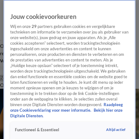
Jouw cookievoorkeuren
Wij en onze
29
partners gebruiken cookies en vergelijkbare
technieken om informatie te verzamelen over jou als gebruiker van
onze website(s), jouw gedrag en jouw apparaten. Als je „Alle
cookies accepteren” selecteert, worden trackingtechnologieën
Overzicht
Tip de
Laatste nieuws
Regionieuws
Het beste van Hart
ingeschakeld om onze advertenties en content te kunnen
redactie
personaliseren, onze producten en diensten te verbeteren en om
de prestaties van advertenties en content te meten. Als je
Volg Hart van Nederland
„Huidige keuze opslaan” selecteert of je toestemming intrekt,
worden deze trackingtechnologieën uitgeschakeld. We gebruiken
dan enkel functionele en essentiële cookies om de website goed te
Zoeken
laten functioneren en veilig te houden. Je kunt dit menu op ieder
Overzicht
Regio
Uitzendingen
Weer
Tip de redactie
Panel
Video's
moment opnieuw openen om je keuzes te wijzigen of om je
toestemming in te trekken door op de link Cookie-instellingen
onder aan de webpagina te klikken. Je selecties zullen overal
binnen onze Digitale Diensten worden doorgevoerd.
Raadpleeg
onze Cookieverklaring voor meer informatie.
Bekijk hier onze
Digitale Diensten.
Altijd actief
Functioneel & Essentieel