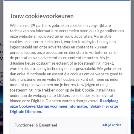
Jouw cookievoorkeuren
Wij en onze
29
partners gebruiken cookies en vergelijkbare
technieken om informatie te verzamelen over jou als gebruiker van
onze website(s), jouw gedrag en jouw apparaten. Als je „Alle
cookies accepteren” selecteert, worden trackingtechnologieën
Overzicht
Tip de
Laatste nieuws
Regionieuws
Het beste van Hart
ingeschakeld om onze advertenties en content te kunnen
redactie
personaliseren, onze producten en diensten te verbeteren en om
de prestaties van advertenties en content te meten. Als je
Volg Hart van Nederland
„Huidige keuze opslaan” selecteert of je toestemming intrekt,
worden deze trackingtechnologieën uitgeschakeld. We gebruiken
dan enkel functionele en essentiële cookies om de website goed te
Zoeken
laten functioneren en veilig te houden. Je kunt dit menu op ieder
Overzicht
Regio
Uitzendingen
Weer
Tip de redactie
Panel
Video's
moment opnieuw openen om je keuzes te wijzigen of om je
toestemming in te trekken door op de link Cookie-instellingen
onder aan de webpagina te klikken. Je selecties zullen overal
binnen onze Digitale Diensten worden doorgevoerd.
Raadpleeg
onze Cookieverklaring voor meer informatie.
Bekijk hier onze
Digitale Diensten.
Altijd actief
Functioneel & Essentieel