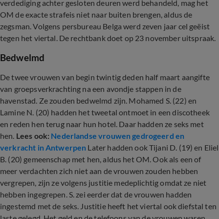
verdediging achter gesloten deuren werd behandeld, mag het
OM de exacte strafeis niet naar buiten brengen, aldus de
zegsman. Volgens persbureau Belga werd zeven jaar cel geëist
tegen het viertal. De rechtbank doet op 23 november uitspraak.
Bedwelmd
De twee vrouwen van begin twintig deden half maart aangifte
van groepsverkrachting na een avondje stappen in de
havenstad. Ze zouden bedwelmd zijn. Mohamed S. (22) en
Lamine N. (20) hadden het tweetal ontmoet in een discotheek
en reden hen terug naar hun hotel. Daar hadden ze seks met
hen.
Lees ook:
Nederlandse vrouwen gedrogeerd en
verkracht in Antwerpen
Later hadden ook Tijani D. (19) en Eliel
B. (20) gemeenschap met hen, aldus het OM. Ook als een of
meer verdachten zich niet aan de vrouwen zouden hebben
vergrepen, zijn ze volgens justitie medeplichtig omdat ze niet
hebben ingegrepen. S. zei eerder dat de vrouwen hadden
ingestemd met de seks. Justitie heeft het viertal ook diefstal ten
laste gelegd. Het geld en de telefoons van de vrouwen waren