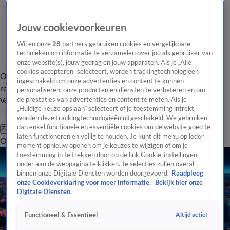
Jouw cookievoorkeuren
Wij en onze
28
partners gebruiken cookies en vergelijkbare
technieken om informatie te verzamelen over jou als gebruiker van
onze website(s), jouw gedrag en jouw apparaten. Als je „Alle
cookies accepteren” selecteert, worden trackingtechnologieën
Overzicht
Tip de
Laatste nieuws
Regionieuws
Het beste van Hart
ingeschakeld om onze advertenties en content te kunnen
redactie
personaliseren, onze producten en diensten te verbeteren en om
de prestaties van advertenties en content te meten. Als je
Volg Hart van Nederland
„Huidige keuze opslaan” selecteert of je toestemming intrekt,
worden deze trackingtechnologieën uitgeschakeld. We gebruiken
dan enkel functionele en essentiële cookies om de website goed te
Zoeken
laten functioneren en veilig te houden. Je kunt dit menu op ieder
Overzicht
Regio
Uitzendingen
Weer
Tip de redactie
Panel
Video's
moment opnieuw openen om je keuzes te wijzigen of om je
toestemming in te trekken door op de link Cookie-instellingen
onder aan de webpagina te klikken. Je selecties zullen overal
binnen onze Digitale Diensten worden doorgevoerd.
Raadpleeg
onze Cookieverklaring voor meer informatie.
Bekijk hier onze
Digitale Diensten.
Altijd actief
Functioneel & Essentieel