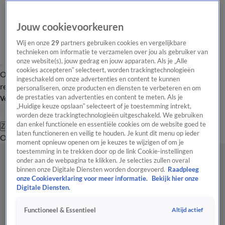
Jouw cookievoorkeuren
Wij en onze
29
partners gebruiken cookies en vergelijkbare
technieken om informatie te verzamelen over jou als gebruiker van
onze website(s), jouw gedrag en jouw apparaten. Als je „Alle
cookies accepteren” selecteert, worden trackingtechnologieën
Overzicht
Tip de
Laatste nieuws
Regionieuws
Het beste van Hart
ingeschakeld om onze advertenties en content te kunnen
redactie
personaliseren, onze producten en diensten te verbeteren en om
de prestaties van advertenties en content te meten. Als je
Volg Hart van Nederland
„Huidige keuze opslaan” selecteert of je toestemming intrekt,
worden deze trackingtechnologieën uitgeschakeld. We gebruiken
dan enkel functionele en essentiële cookies om de website goed te
Zoeken
laten functioneren en veilig te houden. Je kunt dit menu op ieder
Overzicht
Regio
Uitzendingen
Weer
Tip de redactie
Panel
Video's
moment opnieuw openen om je keuzes te wijzigen of om je
toestemming in te trekken door op de link Cookie-instellingen
onder aan de webpagina te klikken. Je selecties zullen overal
binnen onze Digitale Diensten worden doorgevoerd.
Raadpleeg
onze Cookieverklaring voor meer informatie.
Bekijk hier onze
Digitale Diensten.
Altijd actief
Functioneel & Essentieel