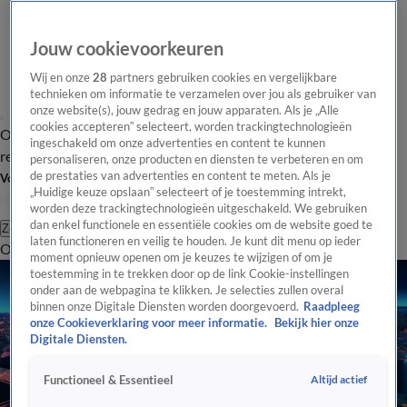
Jouw cookievoorkeuren
Wij en onze
28
partners gebruiken cookies en vergelijkbare
technieken om informatie te verzamelen over jou als gebruiker van
onze website(s), jouw gedrag en jouw apparaten. Als je „Alle
cookies accepteren” selecteert, worden trackingtechnologieën
Overzicht
Tip de
Laatste nieuws
Regionieuws
Het beste van Hart
ingeschakeld om onze advertenties en content te kunnen
redactie
personaliseren, onze producten en diensten te verbeteren en om
de prestaties van advertenties en content te meten. Als je
Volg Hart van Nederland
„Huidige keuze opslaan” selecteert of je toestemming intrekt,
worden deze trackingtechnologieën uitgeschakeld. We gebruiken
dan enkel functionele en essentiële cookies om de website goed te
Zoeken
laten functioneren en veilig te houden. Je kunt dit menu op ieder
Overzicht
Regio
Uitzendingen
Weer
Tip de redactie
Panel
Video's
moment opnieuw openen om je keuzes te wijzigen of om je
toestemming in te trekken door op de link Cookie-instellingen
onder aan de webpagina te klikken. Je selecties zullen overal
binnen onze Digitale Diensten worden doorgevoerd.
Raadpleeg
onze Cookieverklaring voor meer informatie.
Bekijk hier onze
Digitale Diensten.
Altijd actief
Functioneel & Essentieel