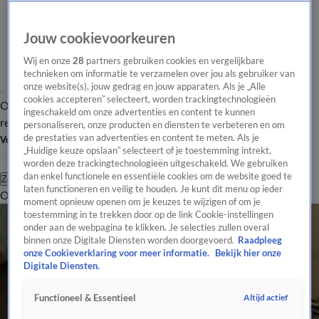
Jouw cookievoorkeuren
Wij en onze
28
partners gebruiken cookies en vergelijkbare
technieken om informatie te verzamelen over jou als gebruiker van
onze website(s), jouw gedrag en jouw apparaten. Als je „Alle
cookies accepteren” selecteert, worden trackingtechnologieën
Overzicht
Tip de
Laatste nieuws
Regionieuws
Het beste van Hart
ingeschakeld om onze advertenties en content te kunnen
redactie
personaliseren, onze producten en diensten te verbeteren en om
de prestaties van advertenties en content te meten. Als je
Volg Hart van Nederland
„Huidige keuze opslaan” selecteert of je toestemming intrekt,
worden deze trackingtechnologieën uitgeschakeld. We gebruiken
dan enkel functionele en essentiële cookies om de website goed te
Zoeken
laten functioneren en veilig te houden. Je kunt dit menu op ieder
Overzicht
Regio
Uitzendingen
Weer
Tip de redactie
Panel
Video's
moment opnieuw openen om je keuzes te wijzigen of om je
toestemming in te trekken door op de link Cookie-instellingen
onder aan de webpagina te klikken. Je selecties zullen overal
binnen onze Digitale Diensten worden doorgevoerd.
Raadpleeg
onze Cookieverklaring voor meer informatie.
Bekijk hier onze
Digitale Diensten.
Altijd actief
Functioneel & Essentieel