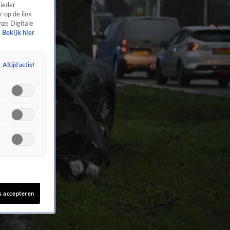
 ieder
 op de link
nze Digitale
Bekijk hier
Altijd actief
s accepteren