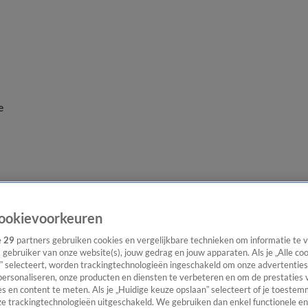
e
ookievoorkeuren
e
29
partners gebruiken cookies en vergelijkbare technieken om informatie te
s gebruiker van onze website(s), jouw gedrag en jouw apparaten. Als je „Alle co
” selecteert, worden trackingtechnologieën ingeschakeld om onze advertenties
personaliseren, onze producten en diensten te verbeteren en om de prestaties 
s en content te meten. Als je „Huidige keuze opslaan” selecteert of je toestemm
e trackingtechnologieën uitgeschakeld. We gebruiken dan enkel functionele en