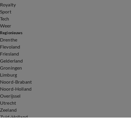
Royalty
Sport
Tech
Weer
Regionieuws
Drenthe
Flevoland
Friesland
Gelderland
Groningen
Limburg
Noord-Brabant
Noord-Holland
Overijssel
Utrecht
Zeeland
Zuid-Holland
Voorwaarden
Over ons