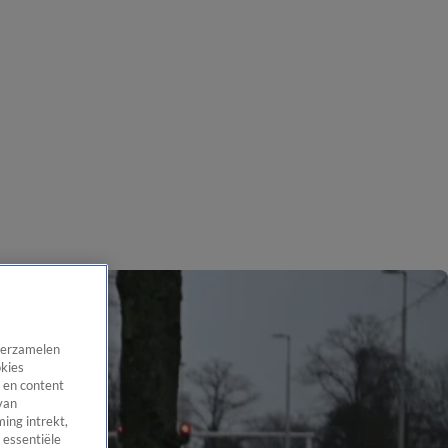
 verzamelen
okies
 en content
van
ing intrekt,
 essentiële