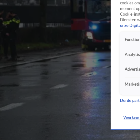
cookies om 
moment opn
Cookie-inst
Diensten w
onze Digit
Function
Analyti
Adverti
Marketi
Derde parti
Voorkeur