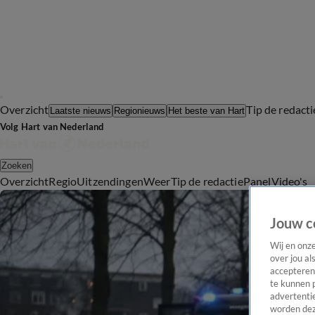
Overzicht
Tip de redacti
Laatste nieuws
Regionieuws
Het beste van Hart
Volg Hart van Nederland
Zoeken
Overzicht
Regio
Uitzendingen
Weer
Tip de redactie
Panel
Video's
Jouw c
Wij en onz
over jou al
accepteren
te kunnen 
advertentie
worden dez