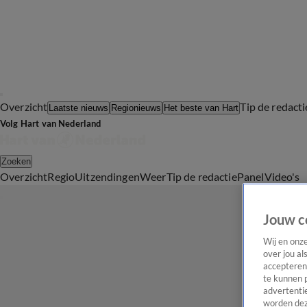
Overzicht
Tip de redacti
Laatste nieuws
Regionieuws
Het beste van Hart
Volg Hart van Nederland
Zoeken
Overzicht
Regio
Uitzendingen
Weer
Tip de redactie
Panel
Video's
Jouw c
Wij en onz
over jou al
accepteren
te kunnen 
advertentie
worden dez