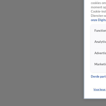
cookies om 
moment opn
Cookie-inst
Diensten w
onze Digit
Function
Analyti
Adverti
Marketi
Derde parti
Voorkeur