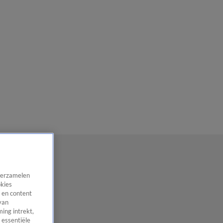
 verzamelen
okies
 en content
van
ing intrekt,
 essentiële