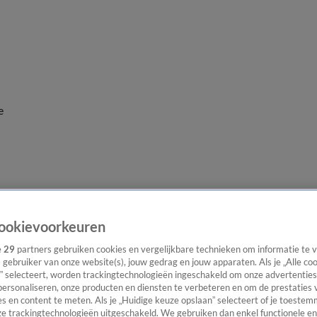
e
ookievoorkeuren
e
29
partners gebruiken cookies en vergelijkbare technieken om informatie te
s gebruiker van onze website(s), jouw gedrag en jouw apparaten. Als je „Alle co
” selecteert, worden trackingtechnologieën ingeschakeld om onze advertenties
personaliseren, onze producten en diensten te verbeteren en om de prestaties 
s en content te meten. Als je „Huidige keuze opslaan” selecteert of je toestemm
e trackingtechnologieën uitgeschakeld. We gebruiken dan enkel functionele en