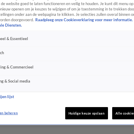
de website goed te laten functioneren en veilig te houden. Je kunt dit menu op
ieuw openen om je keuzes te wijzigen of om je toestemming in te trekken door
ellingen onder aan de webpagina te klikken. Je selecties zullen overal binnen o
orden doorgevoerd.
Raadpleeg onze Cookieverklaring voor meer informatie.
ale Diensten.
eel & Essentieel
sch
sing & Commercieel
ng & Social media
jen lijst
en beheren
Huidige keuze opslaan
Alle cookie