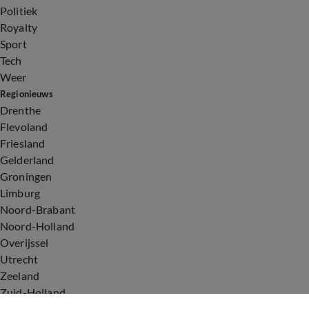
Politiek
Royalty
Sport
Tech
Weer
Regionieuws
Drenthe
Flevoland
Friesland
Gelderland
Groningen
Limburg
Noord-Brabant
Noord-Holland
Overijssel
Utrecht
Zeeland
Zuid-Holland