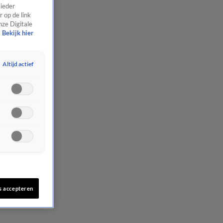
 ieder
 op de link
nze Digitale
Bekijk hier
Altijd actief
s accepteren