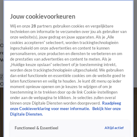
Jouw cookievoorkeuren
Wij en onze
28
partners gebruiken cookies en vergelijkbare
technieken om informatie te verzamelen over jou als gebruiker van
onze website(s), jouw gedrag en jouw apparaten. Als je „Alle
cookies accepteren” selecteert, worden trackingtechnologieën
Overzicht
Tip de
Laatste nieuws
Regionieuws
Het beste van Hart
ingeschakeld om onze advertenties en content te kunnen
redactie
personaliseren, onze producten en diensten te verbeteren en om
de prestaties van advertenties en content te meten. Als je
Volg Hart van Nederland
„Huidige keuze opslaan” selecteert of je toestemming intrekt,
worden deze trackingtechnologieën uitgeschakeld. We gebruiken
dan enkel functionele en essentiële cookies om de website goed te
Zoeken
laten functioneren en veilig te houden. Je kunt dit menu op ieder
Overzicht
Regio
Uitzendingen
Weer
Tip de redactie
Panel
Video's
moment opnieuw openen om je keuzes te wijzigen of om je
toestemming in te trekken door op de link Cookie-instellingen
onder aan de webpagina te klikken. Je selecties zullen overal
binnen onze Digitale Diensten worden doorgevoerd.
Raadpleeg
onze Cookieverklaring voor meer informatie.
Bekijk hier onze
Digitale Diensten.
Altijd actief
Functioneel & Essentieel