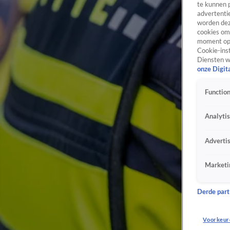
te kunnen 
advertentie
worden dez
cookies om 
moment opn
Cookie-inst
Diensten w
onze Digit
Function
Analyti
Adverti
Marketi
Derde parti
Voorkeur