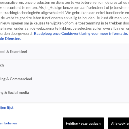
personaliseren, onze producten en diensten te verbeteren en om de prestaties 
s en content te meten. Als je „Huidige keuze opslaan” selecteert of je toestemm
e trackingtechnologieën uitgeschakeld. We gebruiken dan enkel functionele en
de website goed te laten functioneren en veilig te houden. Je kunt dit menu op
ieuw openen om je keuzes te wijzigen of om je toestemming in te trekken door
ellingen onder aan de webpagina te klikken. Je selecties zullen overal binnen o
orden doorgevoerd.
Raadpleeg onze Cookieverklaring voor meer informatie.
ale Diensten.
eel & Essentieel
sch
sing & Commercieel
ng & Social media
jen lijst
en beheren
Huidige keuze opslaan
Alle cookie