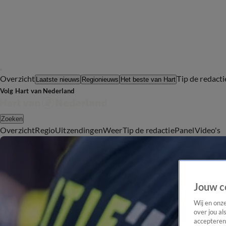
Overzicht
Tip de redacti
Laatste nieuws
Regionieuws
Het beste van Hart
Volg Hart van Nederland
Zoeken
Overzicht
Regio
Uitzendingen
Weer
Tip de redactie
Panel
Video's
Jouw c
Wij en onz
over jou al
accepteren