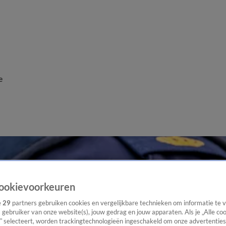
e
ookievoorkeuren
e
29
partners gebruiken cookies en vergelijkbare technieken om informatie te
s gebruiker van onze website(s), jouw gedrag en jouw apparaten. Als je „Alle co
” selecteert, worden trackingtechnologieën ingeschakeld om onze advertenties