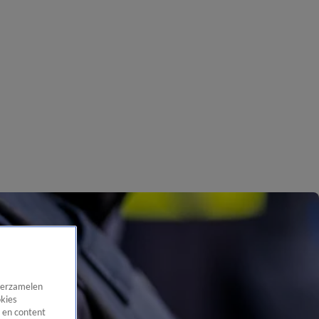
 verzamelen
okies
 en content