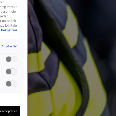
van
ing intrekt,
 essentiële
 ieder
 op de link
nze Digitale
Bekijk hier
Altijd actief
s accepteren