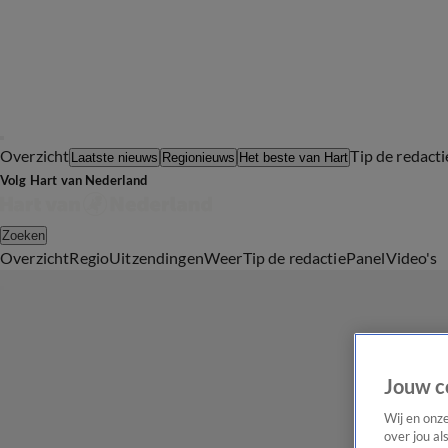
Overzicht
Tip de redacti
Laatste nieuws
Regionieuws
Het beste van Hart
Volg Hart van Nederland
Zoeken
Overzicht
Regio
Uitzendingen
Weer
Tip de redactie
Panel
Video's
Jouw c
Wij en onz
over jou al