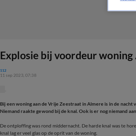
Explosie bij voordeur woning
112
11 sep 2023, 07:38
Bij een woning aan de Vrije Zeestraat in Almere is in de nach
Niemand raakte gewond bij de knal. Ook is er nog niemand a
De ontploffing was rond middernacht. De harde knal was te horen
knal lag er veel glas op de oprit van de woning.