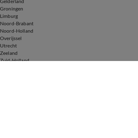
Gelderland
Groningen
Limburg
Noord-Brabant
Noord-Holland
Overijssel
Utrecht
Zeeland
Zuid-Holland
Voorwaarden
Over ons
Privacyverklaring
Gebruiksvoorwaarden
Cookieverklaring
Digitale diensten
Cookie instellingen
Upod & Talpa Network
Adverteren
Vacatures