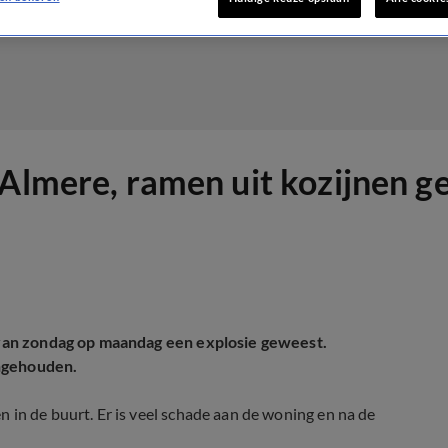
 Almere, ramen uit kozijnen g
t van zondag op maandag een explosie geweest.
angehouden.
 in de buurt. Er is veel schade aan de woning en na de