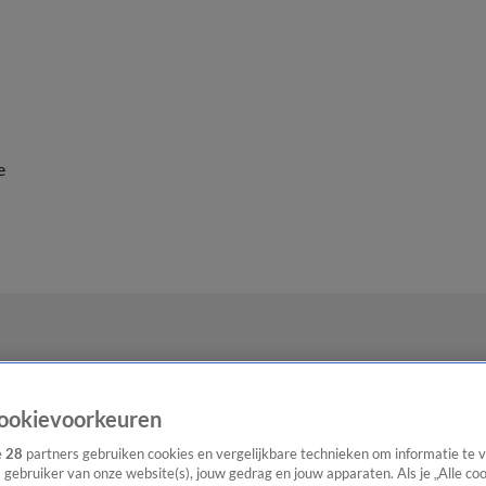
e
ookievoorkeuren
e
28
partners gebruiken cookies en vergelijkbare technieken om informatie te
s gebruiker van onze website(s), jouw gedrag en jouw apparaten. Als je „Alle co