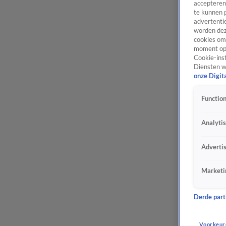
accepteren
te kunnen 
advertentie
worden dez
cookies om 
moment opn
Cookie-inst
Diensten w
onze Digit
Function
Analyti
Adverti
Marketi
Derde parti
Voorkeur