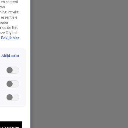
 en content
van
ing intrekt,
 essentiële
 ieder
 op de link
nze Digitale
Bekijk hier
Altijd actief
s accepteren