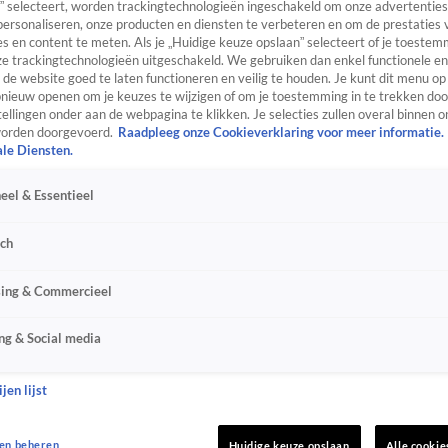
” selecteert, worden trackingtechnologieën ingeschakeld om onze advertenties
personaliseren, onze producten en diensten te verbeteren en om de prestaties 
s en content te meten. Als je „Huidige keuze opslaan” selecteert of je toestemm
e trackingtechnologieën uitgeschakeld. We gebruiken dan enkel functionele en
de website goed te laten functioneren en veilig te houden. Je kunt dit menu op
ieuw openen om je keuzes te wijzigen of om je toestemming in te trekken door
ellingen onder aan de webpagina te klikken. Je selecties zullen overal binnen o
orden doorgevoerd.
Raadpleeg onze Cookieverklaring voor meer informatie.
ale Diensten.
eel & Essentieel
sch
sing & Commercieel
ng & Social media
jen lijst
en beheren
Huidige keuze opslaan
Alle cookie