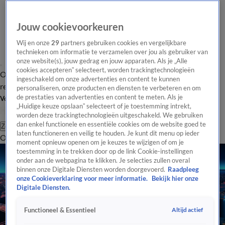
Jouw cookievoorkeuren
Wij en onze
29
partners gebruiken cookies en vergelijkbare
technieken om informatie te verzamelen over jou als gebruiker van
onze website(s), jouw gedrag en jouw apparaten. Als je „Alle
cookies accepteren” selecteert, worden trackingtechnologieën
Overzicht
Tip de
Laatste nieuws
Regionieuws
Het beste van Hart
ingeschakeld om onze advertenties en content te kunnen
redactie
personaliseren, onze producten en diensten te verbeteren en om
de prestaties van advertenties en content te meten. Als je
Volg Hart van Nederland
„Huidige keuze opslaan” selecteert of je toestemming intrekt,
worden deze trackingtechnologieën uitgeschakeld. We gebruiken
dan enkel functionele en essentiële cookies om de website goed te
Zoeken
laten functioneren en veilig te houden. Je kunt dit menu op ieder
Overzicht
Regio
Uitzendingen
Weer
Tip de redactie
Panel
Video's
moment opnieuw openen om je keuzes te wijzigen of om je
toestemming in te trekken door op de link Cookie-instellingen
onder aan de webpagina te klikken. Je selecties zullen overal
binnen onze Digitale Diensten worden doorgevoerd.
Raadpleeg
onze Cookieverklaring voor meer informatie.
Bekijk hier onze
Digitale Diensten.
Altijd actief
Functioneel & Essentieel